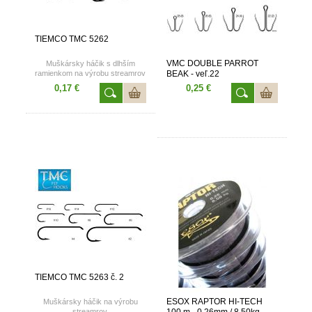
TIEMCO TMC 5262
VMC DOUBLE PARROT
Muškársky háčik s dlhším
ramienkom na výrobu streamrov
BEAK - veľ.22
a nýmf.
0,17 €
0,25 €
TIEMCO TMC 5263 č. 2
ESOX RAPTOR HI-TECH
Muškársky háčik na výrobu
streamrov.
100 m - 0,26mm / 8,50kg