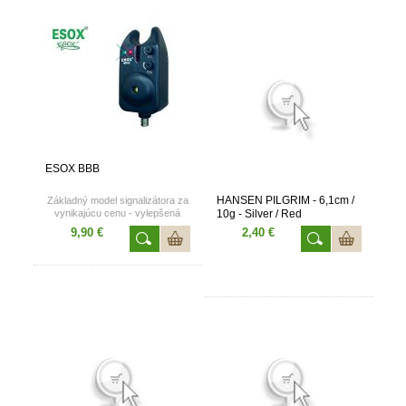
ESOX BBB
HANSEN PILGRIM - 6,1cm /
Základný model signalizátora za
vynikajúcu cenu - vylepšená
10g - Silver / Red
odolnosť voči vlhkosti.
9,90 €
2,40 €