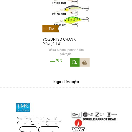
Tip
YO ZURI 3D CRANK
Plávajúci #1
Dĺžka 6,5cm, ponor 3.5m,
plávajúci
11,70 €
Najpredávanejšie