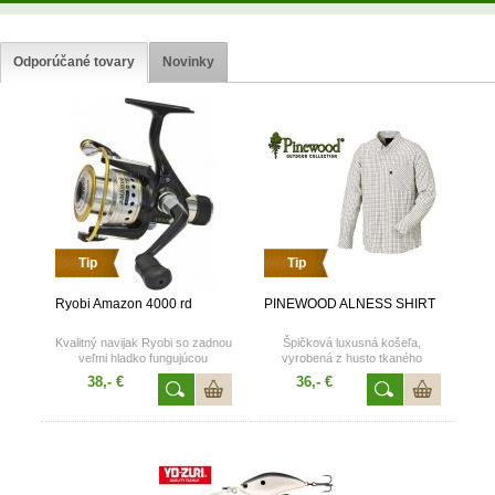
Odporúčané tovary
Novinky
Tip
Tip
Ryobi Amazon 4000 rd
PINEWOOD ALNESS SHIRT
Kvalitný navijak Ryobi so zadnou
Špičková luxusná košeľa,
veľmi hladko fungujúcou
vyrobená z husto tkaného
mikrobrzdou
materiálu, vyrobené v spolupráci
38,- €
36,- €
s uznávaným švédskym lovcom
- Thomasom Ekbergom.