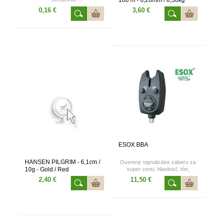
0,16 €
3,60 €
ESOX BBA
HANSEN PILGRIM - 6,1cm /
Overený signalizátor záberu za
10g - Gold / Red
super cenu, hlasitosť, tón,
prípojka na svietiaci swinger, 9V
2,40 €
11,50 €
batéria.