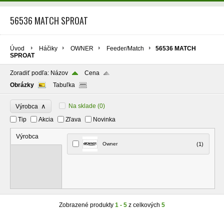
56536 MATCH SPROAT
Úvod
Háčiky
OWNER
Feeder/Match
56536 MATCH
SPROAT
Zoradiť podľa:
Názov
Cena
Obrázky
Tabuľka
∧
Na sklade
(0)
Výrobca
Tip
Akcia
Zľava
Novinka
Výrobca
Owner
(1)
Zobrazené produkty
1 - 5
z celkových
5