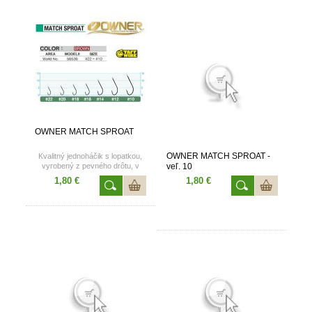
OWNER MATCH SPROAT
OWNER MATCH SPROAT -
Kvalitný jednoháčik s lopatkou,
vyrobený z pevného drôtu, v
veľ. 10
hnedej farbe. Dostupné vo
1,80 €
1,80 €
veľkostiach 16, 14, 12, 10.