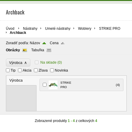
Archback
Úvod
Nástrahy
Umelé nástrahy
Woblery
STRIKE PRO
Archback
Zoradiť podľa:
Názov
Cena
Obrázky
Tabuľka
∧
Na sklade
(0)
Výrobca
Tip
Akcia
Zľava
Novinka
Výrobca
STRIKE
(4)
PRO
Zobrazené produkty
1 - 4
z celkových
4