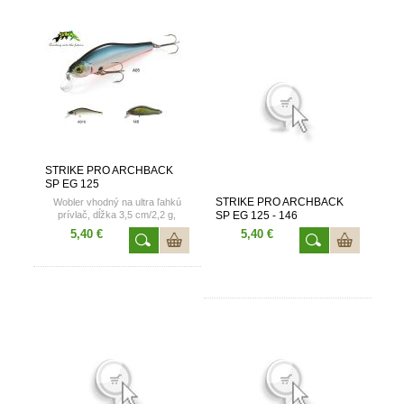
STRIKE PRO ARCHBACK
SP EG 125
STRIKE PRO ARCHBACK
Wobler vhodný na ultra ľahkú
prívlač, dĺžka 3,5 cm/2,2 g,
SP EG 125 - 146
prehnutý chrbát woblera, hrkacie
5,40 €
5,40 €
guličky. Dostupné vo viacerých
farebných prevedeniach.