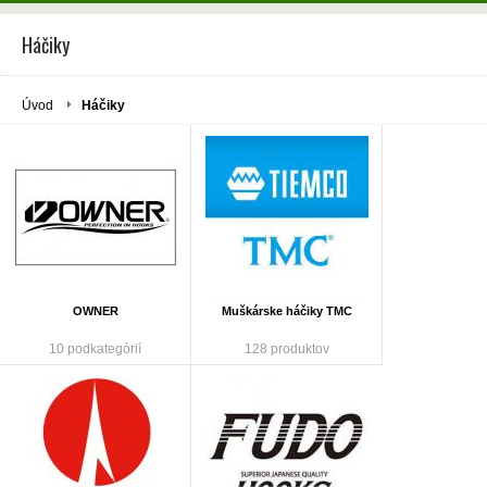
Háčiky
Úvod
Háčiky
OWNER
Muškárske háčiky TMC
10 podkategórií
128 produktov