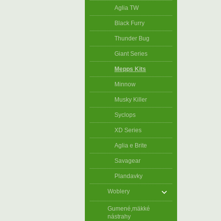
Aglia TW
Black Furry
Thunder Bug
Giant Series
Mepps Kits
Minnow
Musky Killer
Syclops
XD Series
Aglia e Brite
Savagear
Plandavky
Woblery
Gumené,mäkké
nástrahy