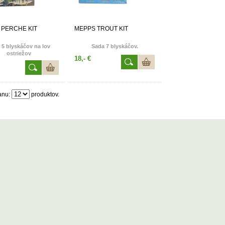
 PERCHE KIT
MEPPS TROUT KIT
 5 blyskáčov na lov
Sada 7 blyskáčov.
ostriežov
18,- €
anu:
produktov.