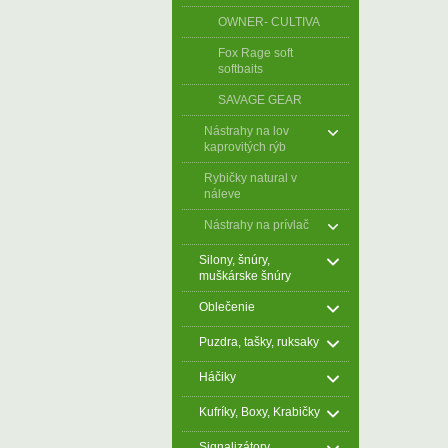
OWNER- CULTIVA
Fox Rage soft
softbaits
SAVAGE GEAR
Nástrahy na lov
kaprovitých rýb
Rybičky natural v
náleve
Nástrahy na prívlač
Silony, šnúry,
muškárske šnúry
Oblečenie
Puzdra, tašky, ruksaky
Háčiky
Kufríky, Boxy, Krabičky
Signalizátory