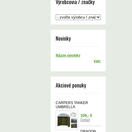
Výrobcovia / značky
Novinky
Názov novinky
viac
Akciové ponuky
CARPERS TANKER
UMBRELLA
109,- €
Detail
DRAGON