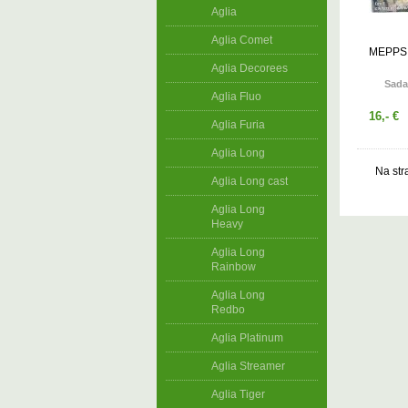
Aglia
Aglia Comet
MEPPS
Aglia Decorees
Sada
Aglia Fluo
16,- €
Aglia Furia
Aglia Long
Na str
Aglia Long cast
Aglia Long
Heavy
Aglia Long
Rainbow
Aglia Long
Redbo
Aglia Platinum
Aglia Streamer
Aglia Tiger