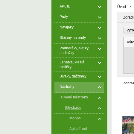
AKCIE
Úvod
Prúty
Zoradi
Navijaky
Výr
Stojany na prúty
Výr
Podberáky, sieťky,
podložky
Lehátka, kreslá,
stoličky
Bivaky, dáždniky
Zobra
Nástrahy
Umelé nástrahy
Blyskáče
Mepps
Aglia Trout