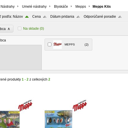
Nástrahy
Umelé nástrahy
Blyskáče
Mepps
Mepps Kits
ť podľa:
Názov
Cena
Dátum pridania
Odporúčané poradie
∧
Na sklade
(0)
obca
obca
MEPPS
(2)
zené produkty
1 - 2
z celkových
2