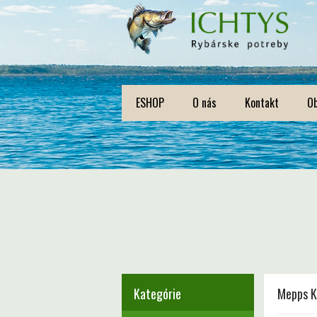
ESHOP
O nás
Kontakt
O
Kategórie
Mepps K