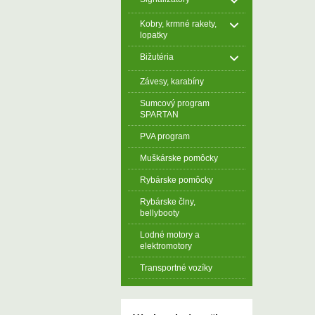
Kobry, krmné rakety,
lopatky
Bižutéria
Závesy, karabíny
Sumcový program
SPARTAN
PVA program
Muškárske pomôcky
Rybárske pomôcky
Rybárske člny,
bellybooty
Lodné motory a
elektromotory
Transportné vozíky