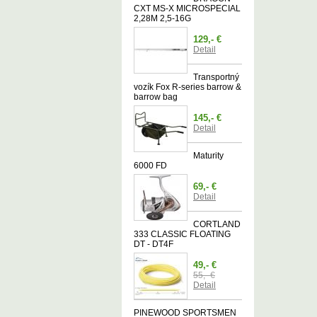
CXT MS-X MICROSPECIAL
2,28M 2,5-16G
129,- €
Detail
Transportný
vozík Fox R-series barrow &
barrow bag
145,- €
Detail
Maturity
6000 FD
69,- €
Detail
CORTLAND
333 CLASSIC FLOATING
DT - DT4F
49,- €
55,- €
Detail
PINEWOOD SPORTSMEN