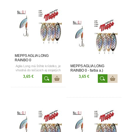
MEPPS AGLIA LONG
RAINBO 0
MEPPS AGLIA LONG
Aglia Long má štíhle krídelko, je
vhodná do tečúcich aj stojatých
RAINBO 0 - farba a.)
vôd. Veľkosti 0 a 1
3,65 €
3,65 €