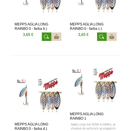
MEPPS AGLIA LONG
MEPPS AGLIA LONG
RAINBO 0 - farba b.)
RAINBO 0 - farba c.)
3,65 €
3,65 €
MEPPS AGLIA LONG
RAINBO 1
MEPPS AGLIA LONG
Aglia Long má štíhle krídelko, je
RAINBO 0 - farba d.)
vhodná do tečúcich aj stojatých