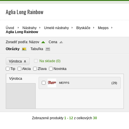
Aglia Long Rainbow
Úvod
Nástrahy
Umelé nástrahy
Blyskáče
Mepps
Aglia Long Rainbow
Zoradiť podľa:
Názov
Cena
Obrázky
Tabuľka
∧
Na sklade
(0)
Výrobca
Tip
Akcia
Zľava
Novinka
Výrobca
MEPPS
(29)
Zobrazené produkty
1 - 12
z celkových
30