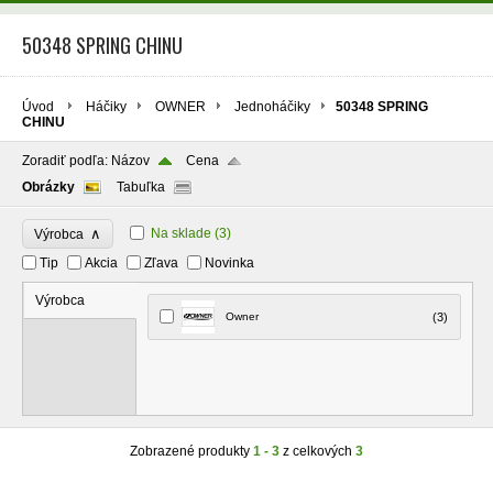
50348 SPRING CHINU
Úvod
Háčiky
OWNER
Jednoháčiky
50348 SPRING
CHINU
Zoradiť podľa:
Názov
Cena
Obrázky
Tabuľka
∧
Na sklade
(3)
Výrobca
Tip
Akcia
Zľava
Novinka
Výrobca
Owner
(3)
Zobrazené produkty
1 - 3
z celkových
3