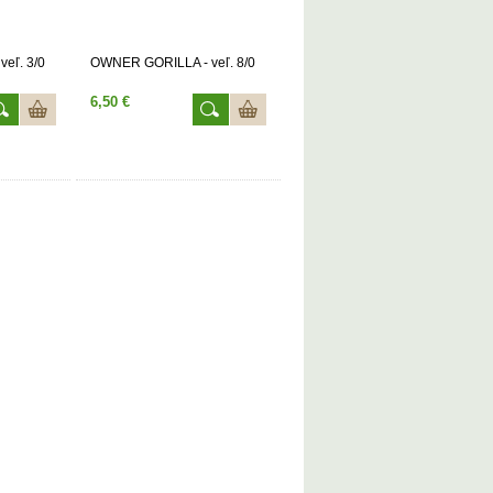
eľ. 3/0
OWNER GORILLA - veľ. 8/0
6,50 €