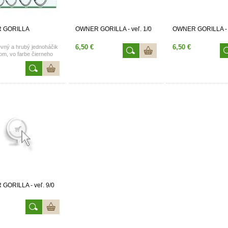
 GORILLA
OWNER GORILLA - veľ. 1/0
OWNER GORILLA - v
6,50 €
6,50 €
evný a hrubý jednoháčik
om, vo farbe čierneho
rómu. Dostupné vo
iach 1/0, 3/0, 8/0, 9/0.
GORILLA - veľ. 9/0