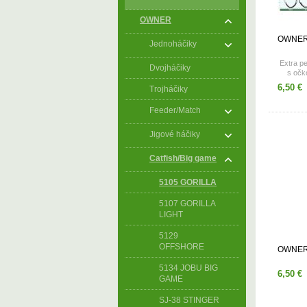
OWNER
OWNER
Jednoháčiky
Extra p
Dvojháčiky
s očk
ch
6,50 €
Trojháčiky
veľkost
Feeder/Match
Jigové háčiky
Catfish/Big game
5105 GORILLA
5107 GORILLA
LIGHT
5129
OFFSHORE
OWNER 
5134 JOBU BIG
6,50 €
GAME
SJ-38 STINGER