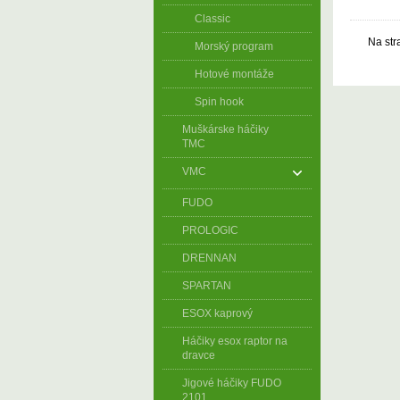
Classic
Na str
Morský program
Hotové montáže
Spin hook
Muškárske háčiky
TMC
VMC
FUDO
PROLOGIC
DRENNAN
SPARTAN
ESOX kaprový
Háčiky esox raptor na
dravce
Jigové háčiky FUDO
2101