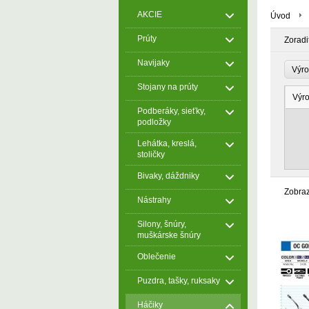
AKCIE
Úvod
Prúty
Zoradi
Navijaky
Výr
Stojany na prúty
Výr
Podberáky, sieťky,
podložky
Lehátka, kreslá,
stoličky
Bivaky, dáždniky
Zobra
Nástrahy
Silony, šnúry,
muškárske šnúry
Oblečenie
Puzdra, tašky, ruksaky
Háčiky