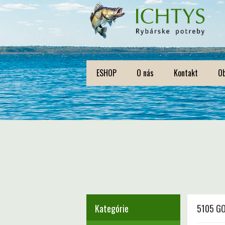
ESHOP
O nás
Kontakt
O
Kategórie
5105 GO