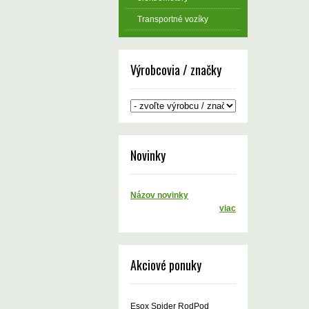
Transportné vozíky
Výrobcovia / značky
Novinky
Názov novinky
viac
Akciové ponuky
Esox Spider RodPod