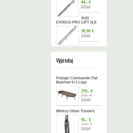
44,- €
Detail
AVID
EXODUS PRO 10FT 3LB
39,90 €
Detail
Výpredaj
Prologic Commander Flat
Bedchair 6+1 Legs
155,- €
210,- €
Detail
Mimicry Urban Trousers
91,- €
110,- €
Detail