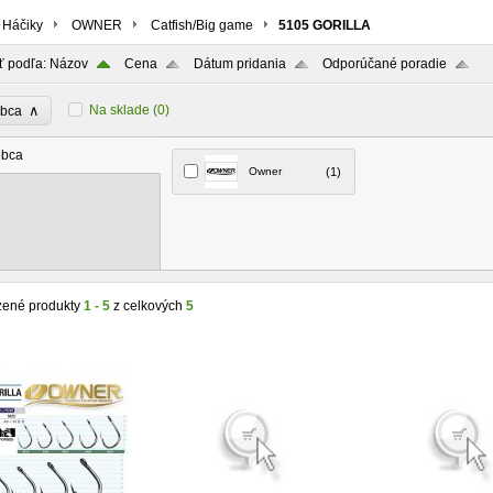
Háčiky
OWNER
Catfish/Big game
5105 GORILLA
ť podľa:
Názov
Cena
Dátum pridania
Odporúčané poradie
∧
Na sklade
(0)
obca
obca
Owner
(1)
zené produkty
1 - 5
z celkových
5