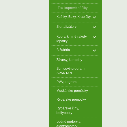
Fox kaprové háčiky
Kufríky, Boxy, Krabičky
Signalizátory
Kobry, krmné rakety,
lopatky
Bižutéria
Závesy, karabíny
Sumcový program
SPARTAN
PVA program
Muškárske pomôcky
Rybárske pomôcky
Rybárske člny,
bellybooty
Lodné motory a
elektromotory