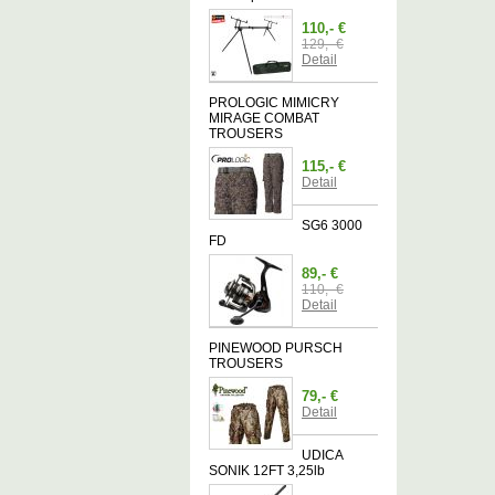
110,- €
129,- €
Detail
PROLOGIC MIMICRY
MIRAGE COMBAT
TROUSERS
115,- €
Detail
SG6 3000
FD
89,- €
110,- €
Detail
PINEWOOD PURSCH
TROUSERS
79,- €
Detail
UDICA
SONIK 12FT 3,25lb