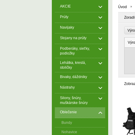
AKCIE
Úvod
Prúty
Zoradi
Navijaky
Výr
Stojany na prúty
Výr
Podberáky, sieťky,
podložky
Lehátka, kreslá,
stoličky
Bivaky, dáždniky
Zobra
Nástrahy
Silony, šnúry,
muškárske šnúry
Oblečenie
Bundy
Nohavice