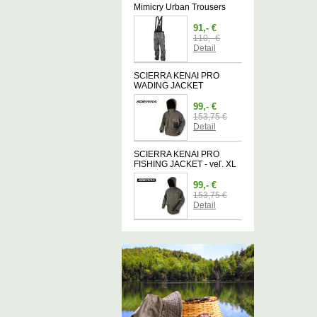
Mimicry Urban Trousers
91,- €
110,- €
Detail
SCIERRA KENAI PRO
WADING JACKET
99,- €
153,75 €
Detail
SCIERRA KENAI PRO
FISHING JACKET - veľ. XL
99,- €
153,75 €
Detail