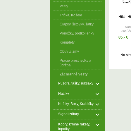
Vesty
Trička, Košele
Hitch Hi
Čiapky, šiltovky, šatky
Nad
viacúč
Ponožky, podkolienky
85,- €
Komplety
Obuv ,čižmy
Na str
Pracie prostriedky a
údržba
Záchranné vesty
Puzdra, tašky, ruksaky
Háčiky
Kufríky, Boxy, Krabičky
Signalizátory
Kobry, krmné rakety,
lopatky