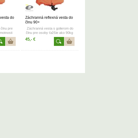
 vesta do
Záchranná reflexná vesta do
člnu 90+
člnu pre
Záchranná vesta s golierom do
motnosti
člnu pre osoby ťažšie ako 90kg
N 395
Certifikát CE EN 395
45,- €
N
vstlak 100N
ú reflexné
Reflexné prvky+píšťalka
ovanou