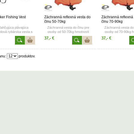
ker Fishing Vest
Záchranná reflexná vesta do
Záchranná reflexná
člnu 50-70kg
člnu 70-90kg
ľahčujúca plávajúca
Záchranná vesta do člnu pre
Záchranná vesta do 
elová rybárska vesta s
osoby od 50-70kg hmotnosti
osoby od 70-90kg h
vreckami
Certifikát CE EN 395
Certifikát CE E
37,- €
37,- €
Vstlak 80N
Vstlak 100
Na veste sa nachádzajú reflexné
Na veste sa nachádzaj
prvky a homologovanou
prvky a homolog
píšťalkou
píšťalkou
anu:
produktov.