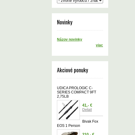
Novinky
Názov novinky
viac
Akciové ponuky
UDICA PROLOGIC C-
SERIES COMPACT 9FT
2,75LB
41,- €
Detail
Bivak Fox
EOS 1 Person
210,- €