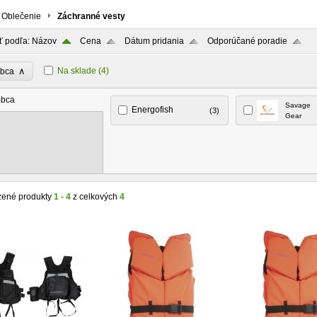
Oblečenie
Záchranné vesty
ť podľa:
Názov
Cena
Dátum pridania
Odporúčané poradie
∧
Na sklade
(4)
obca
obca
Savage
Energofish
(3)
Gear
zené produkty
1 - 4
z celkových
4