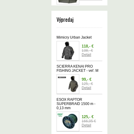
Výpredaj
Mimicry Urban Jacket
118,- €
138,- €
Detail
SCIERRA KENAI PRO
FISHING JACKET - veľ. M
99,- €
125,- €
Detail
ESOX RAPTOR
SUPERBRAID 1500 m -
0,13 mm
125,- €
166,05 €
Detail