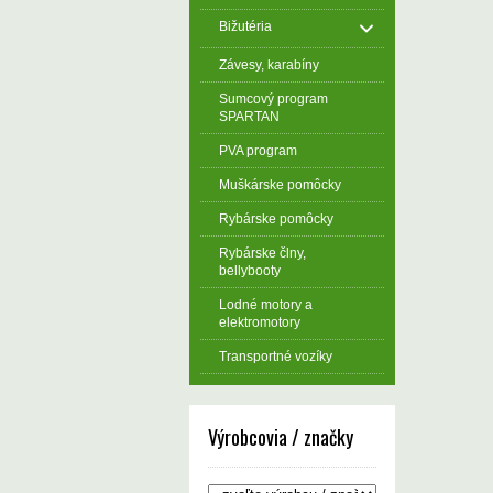
Bižutéria
Závesy, karabíny
Sumcový program
SPARTAN
PVA program
Muškárske pomôcky
Rybárske pomôcky
Rybárske člny,
bellybooty
Lodné motory a
elektromotory
Transportné vozíky
Výrobcovia / značky