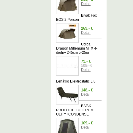
Detail
Bivak Fox
EOS 2 Person
269,- €
Detail
Udica
Dragon Millenium MTX 4-
dielny 245cm 5-25gr
75,- €
105,- €
Detail
Lehátko Elektrostatic L 8
148,- €
Detail
BIVAK
PROLOGIC FULCRUM
ULITY+CONDENSE
169,- €
Detail