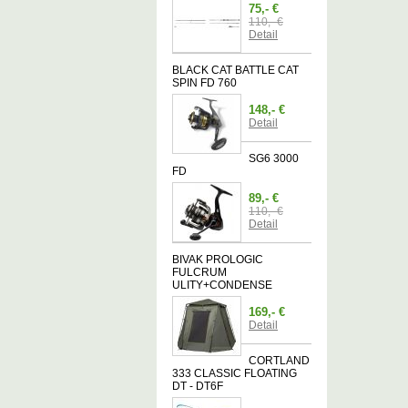
75,- €
110,- €
Detail
BLACK CAT BATTLE CAT
SPIN FD 760
148,- €
Detail
SG6 3000
FD
89,- €
110,- €
Detail
BIVAK PROLOGIC
FULCRUM
ULITY+CONDENSE
169,- €
Detail
CORTLAND
333 CLASSIC FLOATING
DT - DT6F