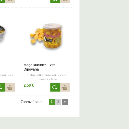
Hmotnosť balenia: 50g.
a
Mega kukurica Extra
Dipovaná
 kukurica
Extra veľké zrná kukurice a
rúzne príchute
 100g.
Hmotnosť balenia: 220 ml
2,50 €
1
2
»
Zobraziť stranu: