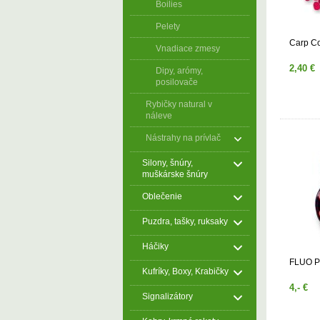
Boilies
Pelety
Carp C
Vnadiace zmesy
2,40 €
Dipy, arómy,
posilovače
Rybičky natural v
náleve
Nástrahy na prívlač
Silony, šnúry,
muškárske šnúry
Oblečenie
Puzdra, tašky, ruksaky
Háčiky
FLUO 
Kufríky, Boxy, Krabičky
4,- €
Signalizátory