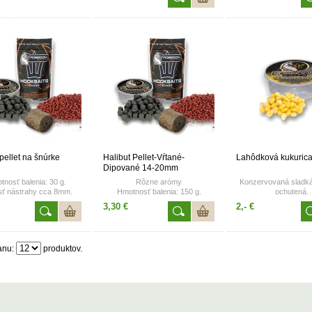
pellet na šnúrke
Halibut Pellet-Vŕtané-
Lahôdková kukuric
Dipované 14-20mm
nosť balenia: 30 g.
Rôzne arómy
Konzervovaná sladká
sť nástrahy cca 8mm.
Hmotnosť balenia: 150 g.
ochutená.
Veľkosť nástrhy: 14- 20 mm.
Hmotnosť balenia:
3,30 €
2,- €
anu:
produktov.