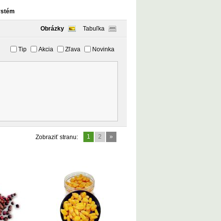
ystém
Obrázky
Tabuľka
Tip
Akcia
Zľava
Novinka
1
2
»
Zobraziť stranu: