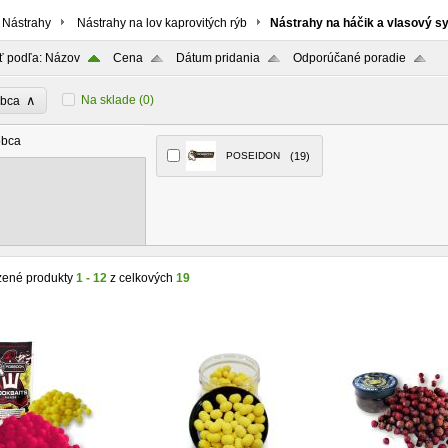
Nástrahy
Nástrahy na lov kaprovitých rýb
Nástrahy na háčik a vlasový s
ť podľa:
Názov
Cena
Dátum pridania
Odporúčané poradie
∧
Na sklade
(0)
obca
obca
POSEIDON
(19)
zené produkty
1 - 12
z celkových
19