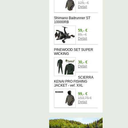
125,- €
Detail
Shimano Baitrunner ST
10000RB
59,- €
85,- €
Detail
PINEWOOD SET SUPER
WICKING
30,- €
Detail
SCIERRA
KENAI PRO FISHING
JACKET - veľ. XXL
99,- €
153,75 €
Detail