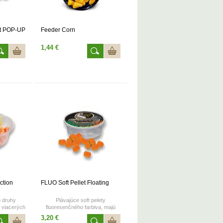
et POP-UP
Feeder Corn
1,44 €
ction
FLUO Soft Pellet Floating
3 druhy
Plávajúce soft pelety
o viacerých
fluoresenčného farbiva, majú
h 12-15mm
veľmi silný chuťový, pachový a
3,20 €
:90 g.
optický účinok.