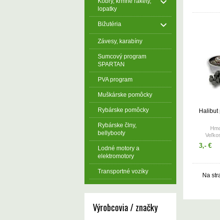
Kobry, krmné rakety,
lopatky
Bižutéria
Závesy, karabíny
Sumcový program
SPARTAN
PVA program
Muškárske pomôcky
Rybárske pomôcky
Halibut 
Rybárske člny,
Hmot
bellybooty
Veľko
3,- €
Lodné motory a
elektromotory
Transportné vozíky
Na str
Výrobcovia / značky