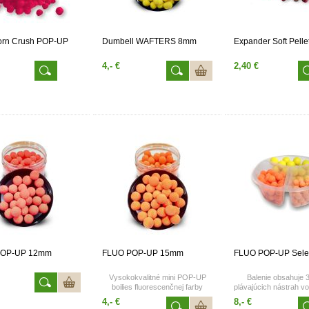
orn Crush POP-UP
Dumbell WAFTERS 8mm
Expander Soft Pell
4,- €
2,40 €
POP-UP 12mm
FLUO POP-UP 15mm
FLUO POP-UP Sele
Vysokokvalitné mini POP-UP
Balenie obsahuje 
boilies fluorescenčnej farby
plávajúcich nástrah v
Balenie 30g/1bal.
farbách a rozmeroc
4,- €
8,- €
Hmostnosť balenia