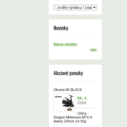
Novinky
Názov novinky
viac
Akciové ponuky
Okuma 8K BLACK
94,- €
Detail
Udica
Dragon Millenium MTX 4-
dielny 245cm 14-35g