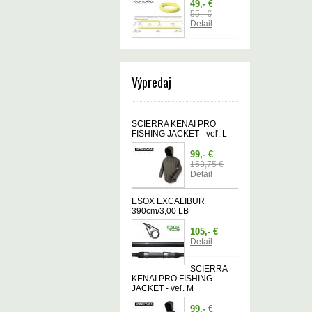
49,- €
55,- €
Detail
Výpredaj
SCIERRA KENAI PRO
FISHING JACKET - veľ. L
99,- €
153,75 €
Detail
ESOX EXCALIBUR
390cm/3,00 LB
105,- €
Detail
SCIERRA
KENAI PRO FISHING
JACKET - veľ. M
99,- €