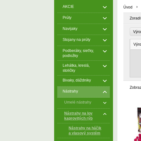
AKCIE
Úvod
Prúty
Zoradi
Navijaky
Výr
Stojany na prúty
Výr
Podberáky, sieťky,
podložky
Lehátka, kreslá,
stoličky
Bivaky, dáždniky
Zobra
Nástrahy
Umelé nástrahy
Nástrahy na lov
kaprovitých rýb
Nástrahy na háčik
a vlasový systém