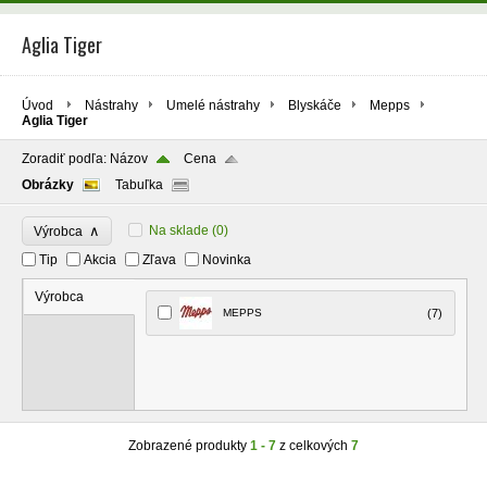
Aglia Tiger
Úvod
Nástrahy
Umelé nástrahy
Blyskáče
Mepps
Aglia Tiger
Zoradiť podľa:
Názov
Cena
Obrázky
Tabuľka
∧
Na sklade
(0)
Výrobca
Tip
Akcia
Zľava
Novinka
Výrobca
MEPPS
(7)
Zobrazené produkty
1 - 7
z celkových
7