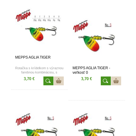
MEPPS AGLIA TIGER
MEPPS AGLIA TIGER -
Rotačka s krídelkom s výraznou
farebnou kombináciou, s
veľkosť 0
použitím mikropigmentov
3,70 €
3,70 €
reflexnej farby, spoľahlivá
rotácia. Veľkosti 0, 1, 2, 3, 4, 5