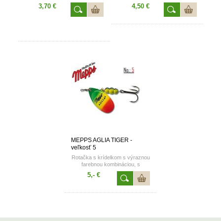
použitím mikropigmentov
3,70 €
4,50 €
reflexnej farby, spoľahlivá
rotácia. Veľkosť 4 - 9g.
MEPPS AGLIA TIGER -
veľkosť 5
Rotačka s krídelkom s výraznou
farebnou kombináciou, s
použitím mikropigmentov
5,- €
reflexnej farby, spoľahlivá
rotácia. Veľkosť 5 - 13g.