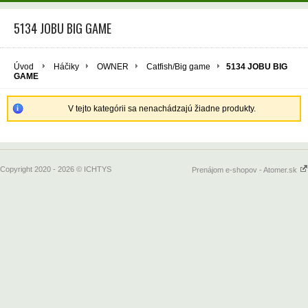
5134 JOBU BIG GAME
Úvod
Háčiky
OWNER
Catfish/Big game
5134 JOBU BIG
GAME
V tejto kategórii sa nenachádzajú žiadne produkty.
Copyright 2020 - 2026 © ICHTYS
Prenájom e-shopov - Atomer.sk