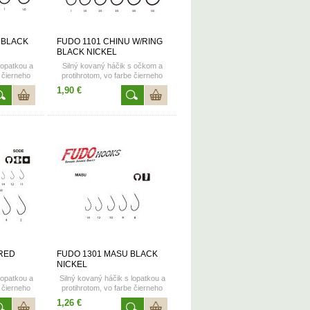
 BLACK
FUDO 1101 CHINU W/RING
BLACK NICKEL
lopatkou a
Silný kovaný háčik s očkom a
e čierneho
protihrotom, vo farbe čierneho
né vo
chrómu. Dostupné vo
1,90 €
 2; 4; 6; 8;
veľkostiach 5/0; 4/0; 3/0; 2/0;
1/0; 1; 1,5; 2; 3; 4; 5; 6; 8; 10
 RED
FUDO 1301 MASU BLACK
NICKEL
lopatkou a
Silný kovaný háčik s lopatkou a
e čierneho
protihrotom, vo farbe čierneho
né vo
chrómu. Dostupné vo
1,26 €
; 17; 20
veľkostiach 12; 14