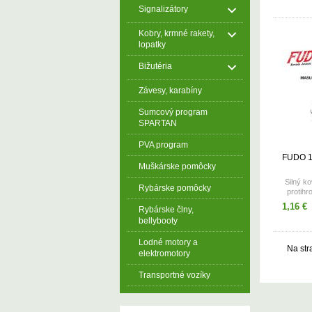
Signalizátory
Kobry, krmné rakety,
lopatky
Bižutéria
Závesy, karabíny
Sumcový program
SPARTAN
PVA program
FUDO 
Muškárske pomôcky
Silný ko
Rybárske pomôcky
protihr
ch
1,16 €
Rybárske člny,
v
bellybooty
Lodné motory a
Na str
elektromotory
Transportné vozíky