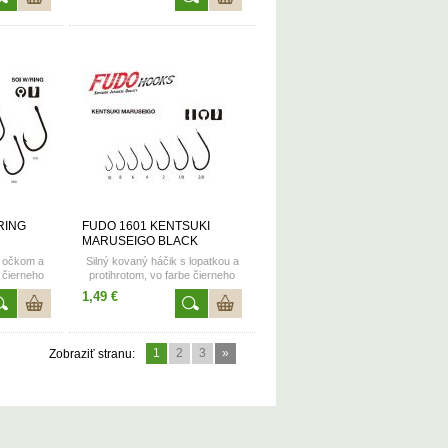
RING
FUDO 1601 KENTSUKI
MARUSEIGO BLACK
NICKEL
s očkom a
Silný kovaný háčik s lopatkou a
e čierneho
protihrotom, vo farbe čierneho
 veľkosti
chrómu. Dostupné vo
1,49 €
veľkostiach 6-16ks
1
2
3
»
Zobraziť stranu: