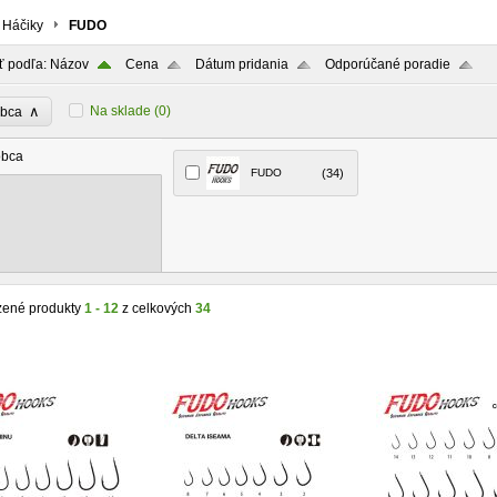
Háčiky
FUDO
ť podľa:
Názov
Cena
Dátum pridania
Odporúčané poradie
∧
Na sklade
(0)
obca
obca
FUDO
(34)
zené produkty
1 - 12
z celkových
34