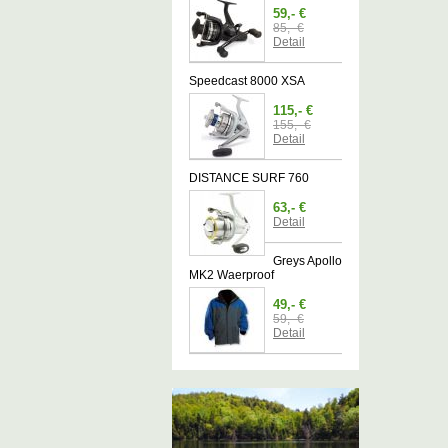
59,- €
85,- €
Detail
Speedcast 8000 XSA
115,- €
155,- €
Detail
DISTANCE SURF 760
63,- €
Detail
Greys Apollo
MK2 Waerproof
49,- €
59,- €
Detail