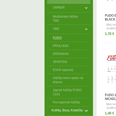
OWNER
FUDO 0
Muškárske háčiky
BLACK
TMC
Silný ko
protihr
VMC
ch
1,70 €
FUDO
PROLOGIC
DRENNAN
SPARTAN
ESOX kaprový
Háčiky esox raptor na
dravce
Jigové háčiky FUDO
2101
FUDO 
NICKE
Fox kaprové háčiky
Silný ko
protihr
Kufríky, Boxy, Krabičky
ch
1,40 €
veľko