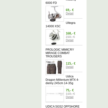
6000 FD
69,- €
Detail
Ultegra
14000 XSC
168,- €
210,- €
Detail
PROLOGIC MIMICRY
MIRAGE COMBAT
TROUSERS
115,- €
Detail
Udica
Dragon Millenium MTX 4-
dielny 245cm 14-35g
75,- €
110,- €
Detail
UDICA SGS2 OFFSHORE