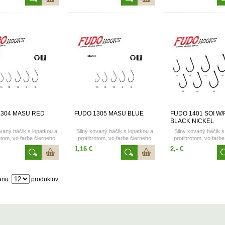
1304 MASU RED
FUDO 1305 MASU BLUE
FUDO 1401 SOI W/
BLACK NICKEL
vaný háčik s lopatkou a
Silný kovaný háčik s lopatkou a
Silný kovaný háčik 
otom, vo farbe čierneho
protihrotom, vo farbe čierneho
protihrotom, vo farb
rómu. Dostupné vo
chrómu. Dostupné vo
chrómu. Dostupné vo
1,16 €
2,- €
eľkostiach 12; 14
veľkostiach 12; 14
11/0-2ks.
anu:
produktov.