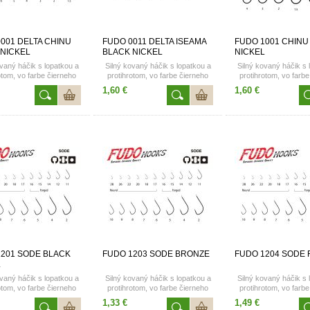
001 DELTA CHINU
FUDO 0011 DELTA ISEAMA
FUDO 1001 CHINU
 NICKEL
BLACK NICKEL
NICKEL
vaný háčik s lopatkou a
Silný kovaný háčik s lopatkou a
Silný kovaný háčik s 
otom, vo farbe čierneho
protihrotom, vo farbe čierneho
protihrotom, vo farb
rómu. Dostupné vo
chrómu. Dostupné vo
chrómu. Dostup
1,60 €
1,60 €
veľkostiach
veľkostiach 4; 3; 2
veľkostiach 1/0; 1; 1,5;
10
1201 SODE BLACK
FUDO 1203 SODE BRONZE
FUDO 1204 SODE
L
vaný háčik s lopatkou a
Silný kovaný háčik s lopatkou a
Silný kovaný háčik s 
otom, vo farbe čierneho
protihrotom, vo farbe čierneho
protihrotom, vo farb
rómu. Dostupné vo
chrómu. Dostupné vo veľkosti 9-
chrómu. Dostup
1,33 €
1,49 €
stiach 10; 12; 14; 18
22ks
veľkostiach 7; 9; 11