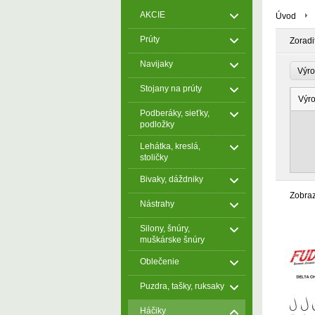
AKCIE
Úvod
Prúty
Zoradi
Navijaky
Výr
Stojany na prúty
Výr
Podberáky, sieťky,
podložky
Lehátka, kreslá,
stoličky
Bivaky, dáždniky
Zobra
Nástrahy
Silony, šnúry,
muškárske šnúry
Oblečenie
Puzdra, tašky, ruksaky
Háčiky