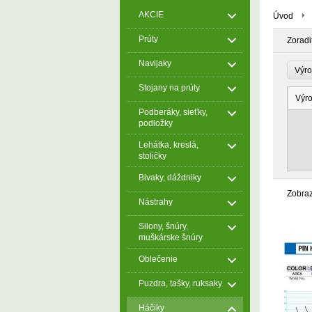
AKCIE
Úvod
Prúty
Zoradi
Navijaky
Výr
Stojany na prúty
Výr
Podberáky, sieťky,
podložky
Lehátka, kreslá,
stoličky
Bivaky, dáždniky
Zobra
Nástrahy
Silony, šnúry,
muškárske šnúry
Oblečenie
Puzdra, tašky, ruksaky
Háčiky