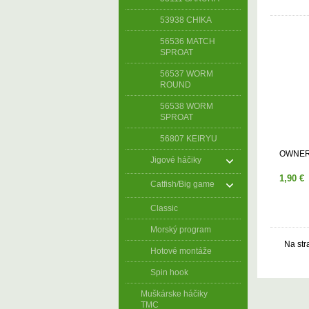
53938 CHIKA
56536 MATCH
SPROAT
56537 WORM
ROUND
56538 WORM
SPROAT
56807 KEIRYU
OWNER 
Jigové háčiky
1,90 €
Catfish/Big game
Classic
Morský program
Na str
Hotové montáže
Spin hook
Muškárske háčiky
TMC