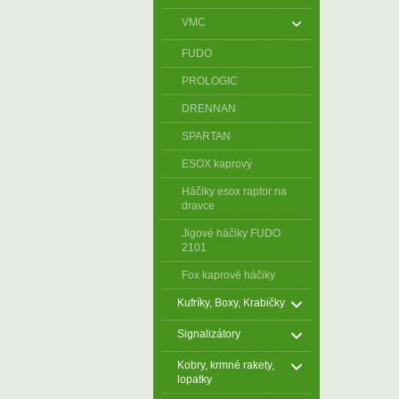
VMC
FUDO
PROLOGIC
DRENNAN
SPARTAN
ESOX kaprový
Háčiky esox raptor na
dravce
Jigové háčiky FUDO
2101
Fox kaprové háčiky
Kufríky, Boxy, Krabičky
Signalizátory
Kobry, krmné rakety,
lopatky