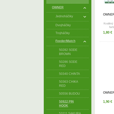
OWNER
OWNER
Jednoháčiky
Kvalitný
Dvojháčiky
far
Dostupné
1,80 €
Trojháčiky
1
Feeder/Match
50282 SODE
BROWN
50286 SODE
RED
50340 CHINTA
50363 CHIKA
RED
OWNER 
50556 BUDOU
50922 PIN
1,90 €
HOOK
53111 SAKURA