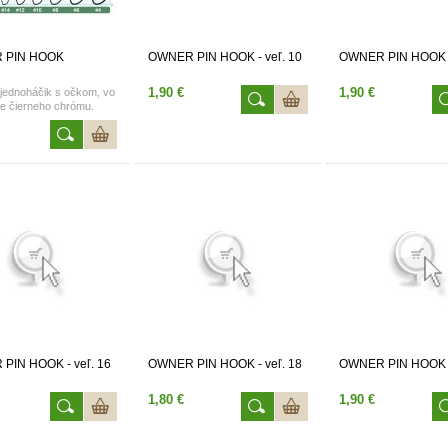
 PIN HOOK
OWNER PIN HOOK - veľ. 10
OWNER PIN HOOK -
1,90 €
1,90 €
 jednoháčik s očkom, vo
be čierneho chrómu.
 vo veľkostiach 18, 16,
4, 12, 10, 8, 6, 4.
PIN HOOK - veľ. 16
OWNER PIN HOOK - veľ. 18
OWNER PIN HOOK - 
1,80 €
1,90 €