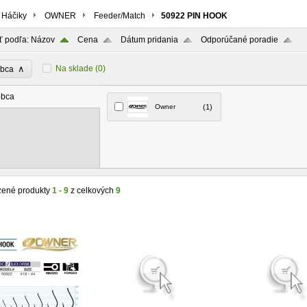
Háčiky
OWNER
Feeder/Match
50922 PIN HOOK
ť podľa:
Názov
Cena
Dátum pridania
Odporúčané poradie
∧
Na sklade
(0)
obca
obca
Owner
(1)
zené produkty
1 - 9
z celkových
9