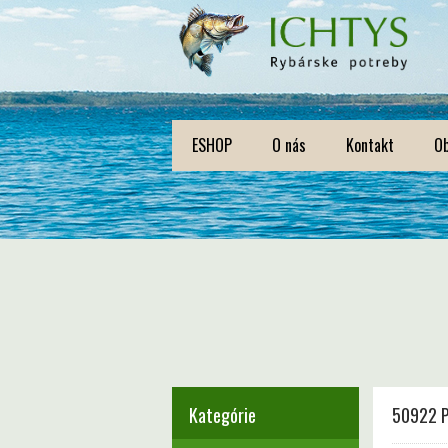
ESHOP
O nás
Kontakt
O
Kategórie
50922 