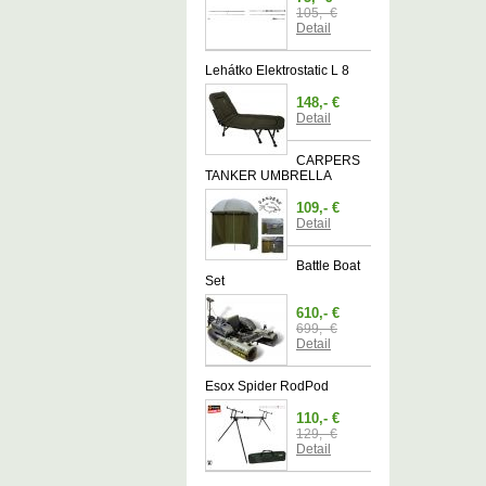
105,- €
Detail
Lehátko Elektrostatic L 8
148,- €
Detail
CARPERS
TANKER UMBRELLA
109,- €
Detail
Battle Boat
Set
610,- €
699,- €
Detail
Esox Spider RodPod
110,- €
129,- €
Detail