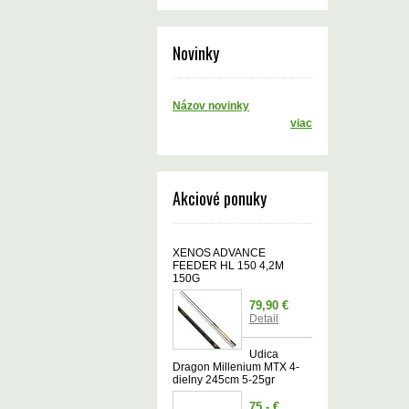
Novinky
Názov novinky
viac
Akciové ponuky
XENOS ADVANCE
FEEDER HL 150 4,2M
150G
79,90 €
Detail
Udica
Dragon Millenium MTX 4-
dielny 245cm 5-25gr
75,- €