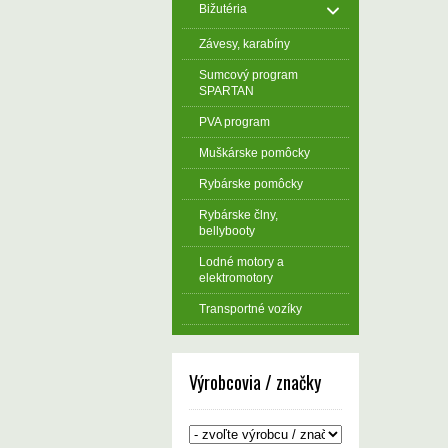
Bižutéria
Závesy, karabíny
Sumcový program
SPARTAN
PVA program
Muškárske pomôcky
Rybárske pomôcky
Rybárske člny,
bellybooty
Lodné motory a
elektromotory
Transportné vozíky
Výrobcovia / značky