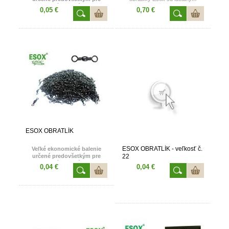
obchodníkov a výrobcov.
doplnkom pri viazaní väčšiny
0,05 €
0,70 €
Obľúbené valčekové rybárske
rybárskych montáží. Každé
obratlíky Esox sú ideálnym
balenie obsahuje 10 kusov
doplnkom pri viazaní väčšiny
rybárskych obratlíkov.
rybárskych montáží. Dostupné
veľkosti od 06 do 5/0 Cena je
uvedená za 1 bal ( 100 ks)
ESOX OBRATLÍK
ESOX OBRATLÍK - veľkosť č.
Veľké ekonomické balenie
určené predovšetkým pre
22
obchodníkov a výrobcov.
0,04 €
0,04 €
Klasický pevný obratlík vo
veľkostiach 6 až 22. Cena je za
1 bal - 100 kusov.
Katalógové číslo: 7001