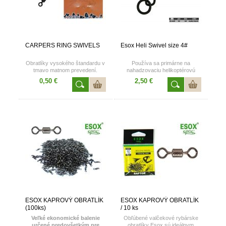
CARPERS RING SWIVELS
Esox Heli Swivel size 4#
Obratlíky vysokého štandardu v
Používa sa primárne na
tmavo matnom prevedení.
nahadzovaciu helikoptérovú
Katalógové číslo: 557002
montáž. V balení : 10ks
0,50 €
2,50 €
ESOX KAPROVÝ OBRATLÍK
ESOX KAPROVÝ OBRATLÍK
(100ks)
/ 10 ks
Veľké ekonomické balenie
Obľúbené valčekové rybárske
určené predovšetkým pre
obratlíky Esox sú ideálnym