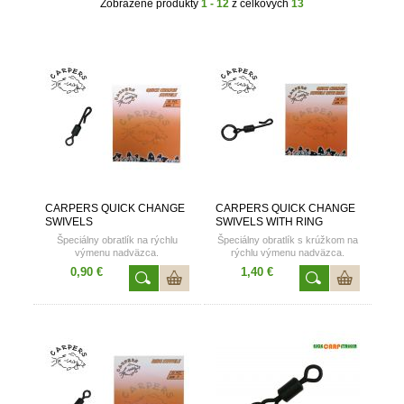
Zobrazené produkty
1 - 12
z celkových
13
CARPERS QUICK CHANGE
CARPERS QUICK CHANGE
SWIVELS
SWIVELS WITH RING
Špeciálny obratlík na rýchlu
Špeciálny obratlík s krúžkom na
výmenu nadväzca.
rýchlu výmenu nadväzca.
Katalógové číslo: 557012
Katalógové číslo: 557013
0,90 €
1,40 €