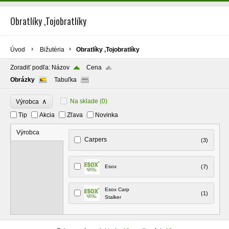
Obratlíky ,Tojobratlíky
Úvod
Bižutéria
Obratlíky ,Tojobratlíky
Zoradiť podľa:
Názov
Cena
Obrázky
Tabuľka
∧
Na sklade
(0)
Výrobca
Tip
Akcia
Zľava
Novinka
Výrobca
Carpers
(3)
Esox
(7)
Esox Carp
(1)
Stalker