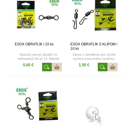
ESOX OBRATLÍK / 10 ks
ESOX OBRATLÍK S KLIPOM /
10 ks
Klasický pevný obratlík vo
Záves s obratlíkom pre rýchlu
veľkostiach 06 až 14. Balenie
výmenu koncového systému.
obsahuje 10 kusov.
Veľkosť 08, v balení 10 kusov.
0,60 €
1,50 €
Katalógové číslo: 7001 B
Katalógové číslo: 7012 B