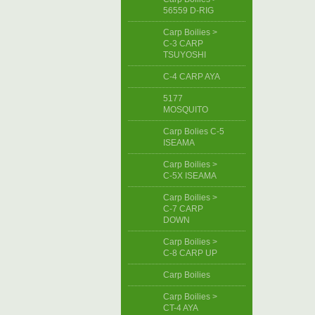
56559 D-RIG
Carp Boilies >
C-3 CARP
TSUYOSHI
C-4 CARP AYA
5177
MOSQUITO
Carp Bolies C-5
ISEAMA
Carp Boilies >
C-5X ISEAMA
Carp Boilies >
C-7 CARP
DOWN
Carp Boilies >
C-8 CARP UP
Carp Boilies
Carp Boilies >
CT-4 AYA