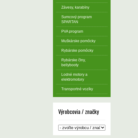
Závesy, karabíny
Sumcový program
SPARTAN
PVA program
Muškárske pomôcky
Rybárske pomôcky
Rybárske člny,
bellybooty
Lodné motory a
elektromotory
Transportné vozíky
Výrobcovia / značky