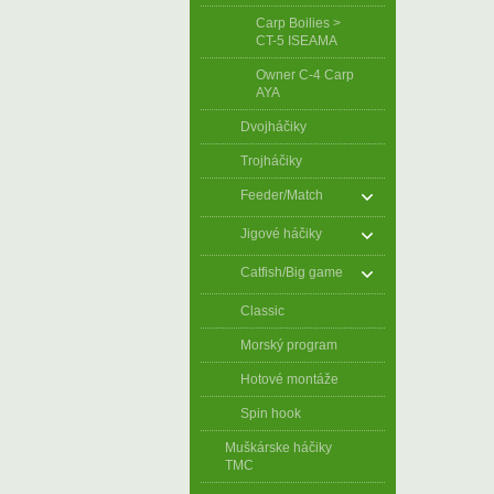
Carp Boilies >
CT-5 ISEAMA
Owner C-4 Carp
AYA
Dvojháčiky
Trojháčiky
Feeder/Match
Jigové háčiky
Catfish/Big game
Classic
Morský program
Hotové montáže
Spin hook
Muškárske háčiky
TMC