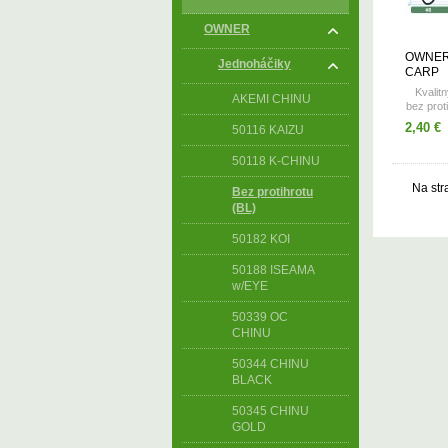
OWNER
OWNER
Jednoháčiky
CARP
Kvalit
AKEMI CHINU
bez prot
ch
2,40 €
50116 KAIZU
v
50118 K-CHINU
Na str
Bez protihrotu
(BL)
50182 KOI
50188 ISEAMA
w/EYE
50339 OC
CHINU
50344 CHINU
BLACK
50345 CHINU
GOLD