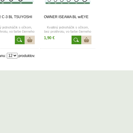
 C-3 BL TSUYOSHI
OWNER ISEAMA BL w/EYE
ný jednoháčik s očkom,
Kvalitný jednoháčik s očkom,
ihrotu, vo farbe čierneho
bez protihrotu, vo farbe čierneho
rómu. Dostupné vo
chrómu. Dostupné veľkosti 6, 4,
1,90 €
eľkostiach 6, 4, 2.
2, 1.
anu:
produktov.