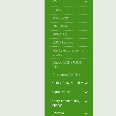
VMC
FUDO
PROLOGIC
DRENNAN
SPARTAN
ESOX kaprový
Háčiky esox raptor na
dravce
Jigové háčiky FUDO
2101
Fox kaprové háčiky
Kufríky, Boxy, Krabičky
Signalizátory
Kobry, krmné rakety,
lopatky
Bižutéria