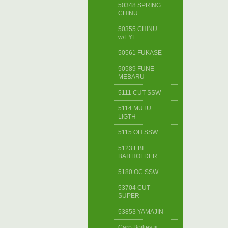
50348 SPRING
CHINU
50355 CHINU
w/EYE
50561 FUKASE
50589 FUNE
MEBARU
5111 CUT SSW
5114 MUTU
LIGTH
5115 OH SSW
5123 EBI
BAITHOLDER
5180 OC SSW
53704 CUT
SUPER
53853 YAMAJIN
Carp Boilies >