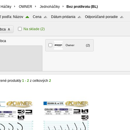
Háčiky
OWNER
Jednoháčiky
Bez protihrotu (BL)
ť podľa:
Názov
Cena
Dátum pridania
Odporúčané poradie
∧
Na sklade
(2)
obca
obca
Owner
(2)
zené produkty
1 - 2
z celkových
2