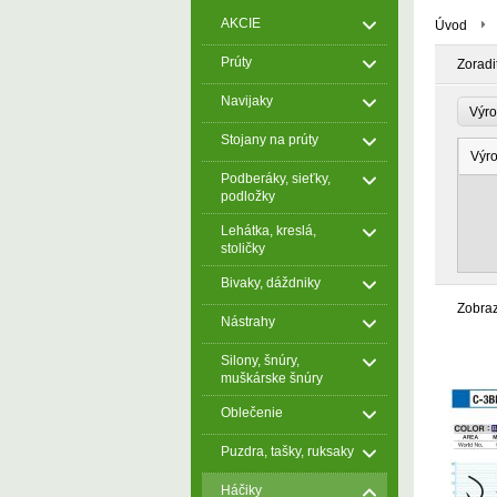
AKCIE
Úvod
Prúty
Zoradi
Navijaky
Výr
Stojany na prúty
Výr
Podberáky, sieťky,
podložky
Lehátka, kreslá,
stoličky
Bivaky, dáždniky
Zobra
Nástrahy
Silony, šnúry,
muškárske šnúry
Oblečenie
Puzdra, tašky, ruksaky
Háčiky