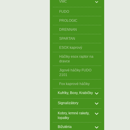
VMC
FUDO
PROLOGIC
DRENNAN
SPARTAN
ESOX kaprový
Háčiky esox raptor na
dravce
Jigové háčiky FUDO
2101
Fox kaprové háčiky
Kufríky, Boxy, Krabičky
Signalizátory
Kobry, krmné rakety,
lopatky
Bižutéria