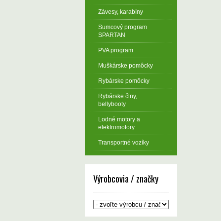
Závesy, karabíny
Sumcový program
SPARTAN
PVA program
Muškárske pomôcky
Rybárske pomôcky
Rybárske člny,
bellybooty
Lodné motory a
elektromotory
Transportné vozíky
Výrobcovia / značky