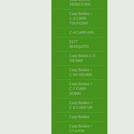
56559 D-RIG
Carp Boilies >
C-3 CARP
TSUYOSHI
C-4 CARP AYA
5177
MOSQUITO
Carp Bolies C-5
ISEAMA
Carp Boilies >
C-5X ISEAMA
Carp Boilies >
C-7 CARP
DOWN
Carp Boilies >
C-8 CARP UP
Carp Boilies
Carp Boilies >
CT-4 AYA