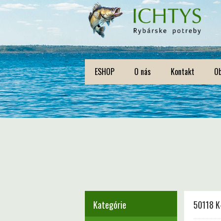
ESHOP
O nás
Kontakt
O
Kategórie
50118 K