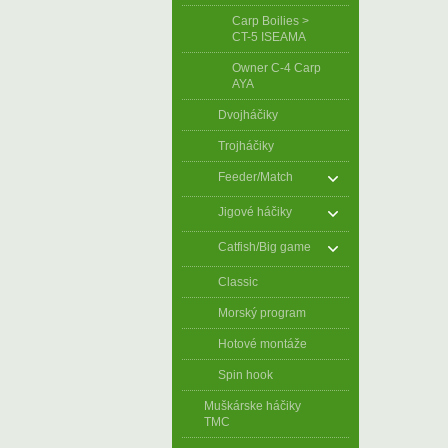
Carp Boilies >
CT-5 ISEAMA
Owner C-4 Carp
AYA
Dvojháčiky
Trojháčiky
Feeder/Match
Jigové háčiky
Catfish/Big game
Classic
Morský program
Hotové montáže
Spin hook
Muškárske háčiky
TMC