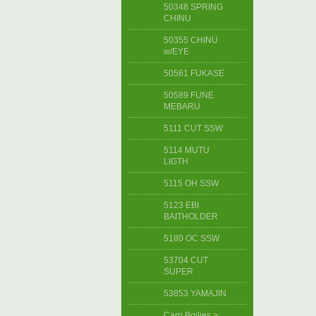
50348 SPRING
CHINU
50355 CHINU
w/EYE
50561 FUKASE
50589 FUNE
MEBARU
5111 CUT SSW
5114 MUTU
LIGTH
5115 OH SSW
5123 EBI
BAITHOLDER
5180 OC SSW
53704 CUT
SUPER
53853 YAMAJIN
Carp Boilies >