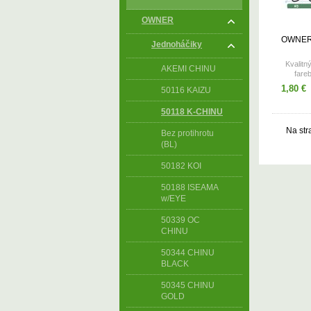
OWNER
OWNER
Jednoháčiky
Kvalitn
AKEMI CHINU
fare
Dostupn
1,80 €
50116 KAIZU
50118 K-CHINU
Na str
Bez protihrotu
(BL)
50182 KOI
50188 ISEAMA
w/EYE
50339 OC
CHINU
50344 CHINU
BLACK
50345 CHINU
GOLD