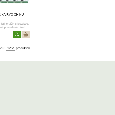
 KAIRYO CHINU
ý jednoháčik s lopatkou,
bné prevedenie nikel.
é vo veľkostiach 2, 1,
1/0, 2/0.
anu:
produktov.