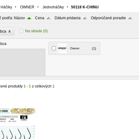
Háčiky
OWNER
Jednoháčiky
50118 K-CHINU
ť podľa:
Názov
Cena
Dátum pridania
Odporúčané poradie
∧
Na sklade
(0)
obca
obca
Owner
(1)
zené produkty
1 - 1
z celkových
1