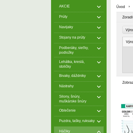
AKCIE
Úvod
Prúty
Zoradi
Navijaky
Výr
Stojany na prúty
Výr
Podberáky, sieťky,
podložky
Lehátka, kreslá,
stoličky
Bivaky, dáždniky
Zobra
Nástrahy
Silony, šnúry,
muškárske šnúry
Oblečenie
Puzdra, tašky, ruksaky
Háčiky