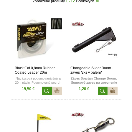
Zobrazené produkty
1 - 12
z celkových
30
Black Cat 0,8mm Rubber
Changeable Slider Boom -
Coated Leader 20m
záves /2ks v balení/
Náväzcová pogumovaná šnúra
Záves Spartan Change Boom.
20m návin. Pogumovaný povrch
Sumcový záves na upevnenie
v prípade potreby je možno aj
olova pri love odhodovou
19,50 €
1,20 €
stiahnuť
metódou z brehu alebo
Nosnosť 70kg
kotviaceho závažia na
trhacom silone pri love na
vyvážku. Perfektná pomôcka
na rýchlu zmenu hmotnosti
olova či zmenu systému:
nahadzovanie olovom -
vyvážanie o skalu na trhacom
systéme. Neodmysliteľná
bižutéria pri love
s podvodnými plavákmi.