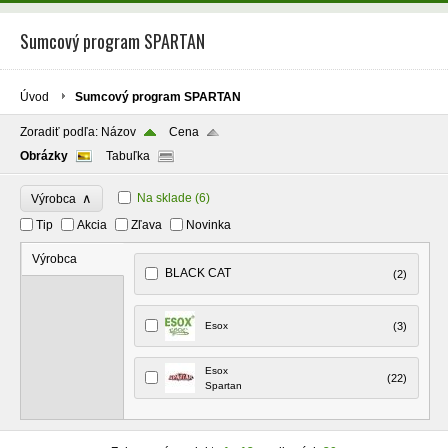
Sumcový program SPARTAN
Úvod
Sumcový program SPARTAN
Zoradiť podľa:
Názov
Cena
Obrázky
Tabuľka
∧
Na sklade
(6)
Výrobca
Tip
Akcia
Zľava
Novinka
Výrobca
BLACK CAT
(2)
Esox
(3)
Esox
(22)
Spartan