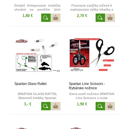
Dvojité Krimpovacie trubičky
Fixovacie zarážky určené k
vhodné na použitie tých
nadstaveniu výšky trhačky a
najhrubších Fluorocarbónov
lovnej hĺbky. Jednoduché
1,80 €
2,70 €
alebo laniek. Koncové
osadenie na kmeňovú šnúru,
montáže pre lov sumca,
ľahká zmena hĺbky a pevné
zhotovené s fluorocarbonu sú
fixovanie , ktoré umožňuje
ideálnou voľbou pri love
bezproblémové
v extrémne čistých či
došponovanie celej zostavy. V
prechytaných vodách. Dvojitá
balení 10 ks
trubička Krimpov Double
Crimp zaručuje maximálnu
nosnosť , nakoľko
nadväzcový materiál sa stláča
samostatne.
Spartan Glass Rattel
Spartan Line Scissors -
Rybárske nožnice
SPARTAN GLASS RATTEL
Extra ostré nožnice SPARTAN
Sklenené hrkálky Spartan
Line Scissors s ocele
Glass Rattel. Jednoduché
Stainless. Tieto nožnice hravo
3,- €
1,90 €
osadenie na montáži
prestrihnú aj tie najhrubšie
či kmeňovej šnúre. Zvyšuje
nadväzcové šnúry. Rez po
akraktivitu nástrahy. Ideálne
strihnutí ostáva hladký a bez
pri použití živej ryby ako
strapkania šnúry. Vhodné na
nástrahy. Zvukové doplnky
strihanie kmeňovej či
preukázateľne zväčšujú šance
nadväzcovej šnúry. Rybárske