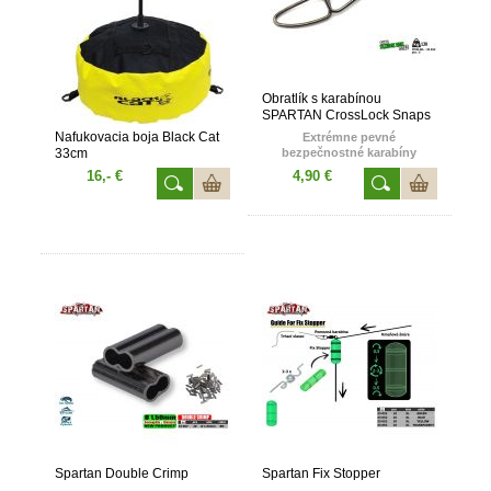
Uľahčuje a zefektívňuje naše
krátke či dlhšie výpravy za
sumcom západnným.
Obratlík s karabínou
SPARTAN CrossLock Snaps
130 kg
Nafukovacia boja Black Cat
Extrémne pevné
33cm
bezpečnostné karabíny
SPARTAN CrossLock Snaps
16,- €
4,90 €
s obratlíkom Ball Bearing
Swivel. Ideálna voľba pre
spojenie koncovej montáže
s kmeňovou šnúrou.
Bezpečnostná karabína nám
umožňuje bleskovú výmenu
montáže, efektívne vyvážky
už pripravenej nástrahovej
ryby pri nedobratých
záberoch. Jednoducho si
lovec pripraví nástrahu
s montážou na brehu a na
vyvezenom prúte iba vymení
montáž bez akéhokoľvek
zdržovania. To si ocení lovec
najmä v silnom prúde.
Karabíny s obratlíkom
CrossLock Snaps sú vo
farebnom prevedení Black
Spartan Double Crimp
Spartan Fix Stopper
Nickel. Nosnosť 130 Kg.