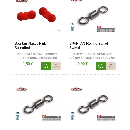
na záber, nakoľko sumci
nožnice Spartan majú
vnímajú vibrácie aj zvuky.
všeobecné uplatnenie pri
Možnosť osadenia do
rôznych rybolovných
gumových nástrah.
technikách ale sú aj
nenahraditeľnou pomôckou
pri pobyte v prírode
a v domácnosti. Čepele
nožníc ostávajú dlhú dobu
v perfektnej ostrosti.
Spartan Plastic RED
SPARTAN Rolling Barrel
Soundballs
Swivel
Plastová hrkálka s dvojitým
Silový obratlík SPARTAN
bubienkom. Jednoduché
určený na spájanie koncových
osadenie na montáži
montáži s kmeňovou šnúrou
1,50 €
2,90 €
či kmeňovej šnúre. Zvyšuje
či vlascom. pevnosť a výdrž
akraktivitu nástrahy. Ideálne
týchto obratlíkov ich
pri použití živej ryby ako
predurčuje k lovu tých
nástrahy. Zvukové doplnky
najväčších sladkovodných rýb
preukázateľne zväčšujú šance
po celom svete. Obľúbený typ
na záber, nakoľko sumci
obratlíkov pri love sumca
vnímajú vibrácie aj zvuky.
západného viacerými lovnými
metódami. Farba Black Nickel
nám dáva výhody pri dennom
love v riekach a jazerách s
čistou a priezračnou vodou.
Vyrába sa v troch nosnostiach
: 90 / 110 / 130 kg. Balenie : 10
kusov.