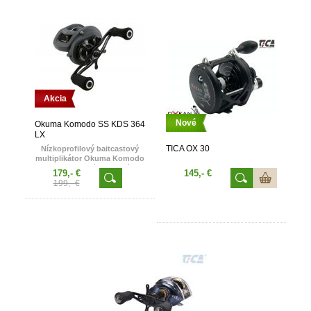
Akcia
Nové
Okuma Komodo SS KDS 364
LX
TICA OX 30
Nízkoprofilový baitcastový
multiplikátor Okuma Komodo
SS je vybavený ozubenými
179,- €
145,- €
kolečkom a hnacím hriadeľom
199,- €
z nerezovej ocele. Spolu s
úžasnou úrovňou tažného
výkonu, sú ideálnym strojom
k lovu veľkých
sladkovodných rýb, ako je
štuka, zubáč či losos. Click /
Off spínač uľahčuje lov pri
trollingu, verticalu alebo
klasickej prívlači.