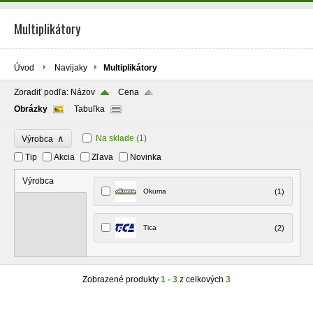
Multiplikátory
Úvod
Navijaky
Multiplikátory
Zoradiť podľa:
Názov
Cena
Obrázky
Tabuľka
∧
Na sklade
(1)
Výrobca
Tip
Akcia
Zľava
Novinka
Výrobca
Okuma
(1)
Tica
(2)
Zobrazené produkty
1 - 3
z celkových
3