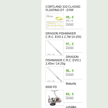
CORTLAND 333 CLASSIC
FLOATING DT - DT6F
49,- €
55,- €
Detail
DRAGON FISHMAKER
C.R.C. EVO.1 2,7M 14-25G
97,- €
Detail
DRAGON
FISHMAKER C.R.C. EVO.1
2,45m / 14-25g
96,- €
Detail
Maturity
6000 FD
69,- €
Detail
Lehátko