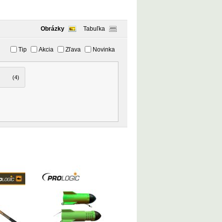
Obrázky
Tabuľka
Tip
Akcia
Zľava
Novinka
(4)