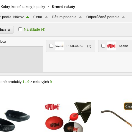
Kobry, krmné rakety, lopatky
Krmné rakety
ť podľa:
Názov
Cena
Dátum pridania
Odporúčané poradie
∧
Na sklade
(4)
obca
obca
PROLOGIC
(2)
Spomb
zené produkty
1 - 9
z celkových
9