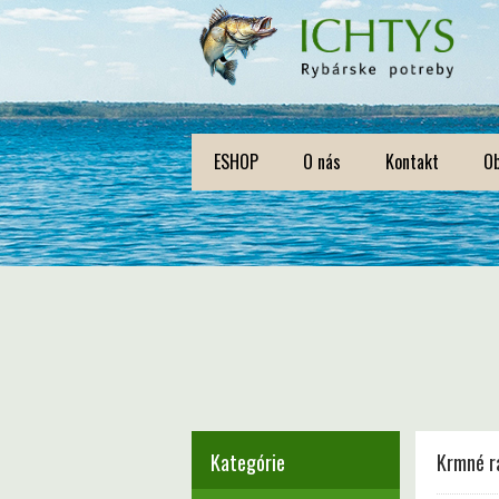
ESHOP
O nás
Kontakt
O
Kategórie
Krmné r