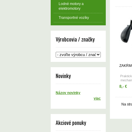
Lodné motory a
elektromotory
Transportné vozíky
Výrobcovia / značky
ZAKŔM
Novinky
Praktic
mechan
otvore
8,- €
R
Názov novinky
viac
Na str
Akciové ponuky