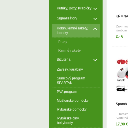
Kufríky, Boxy, Krabičky
KŔMNA
Signalizátory
Zakrmov
Kobry, krmné rakety,
šróbom 
lopatky
Vyrob
2,- €
Praky
Krmné rakety
Bižutéria
Závesy, karabíny
Sumcový program
SPARTAN
PVA program
Muškárske pomôcky
Spomb L
Rybárske pomôcky
Kvalit
Rybárske člny,
voliteľn
bellybooty
17,90 €