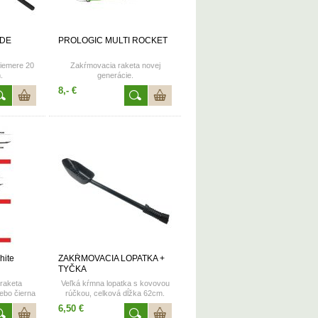
ADE
PROLOGIC MULTI ROCKET
riemere 20
Zakŕmovacia raketa novej
.
generácie.
Katalógové číslo: PRO 45748
8,- €
hite
ZAKŔMOVACIA LOPATKA +
TYČKA
raketa
Veľká kŕmna lopatka s kovovou
alebo čierna
rúčkou, celková dĺžka 62cm.
arovaná
Lopatka sa k rúčke upevňuje
6,50 €
patrí ku
šróbom s normovaným závitom,