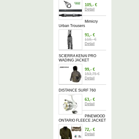
105,- €
Detail
Mimicry
Urban Trousers
91,- €
110,- €
Detail
SCIERRA KENAI PRO
WADING JACKET
99,- €
153,75 €
Detail
DISTANCE SURF 760
63,- €
Detail
PINEWOOD
ONTARIO FLEECE JACKET
72,- €
Detail