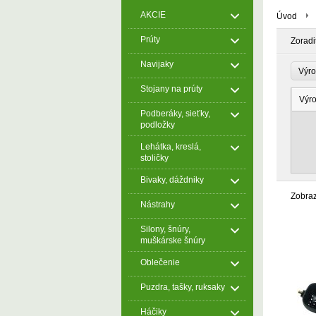
AKCIE
Úvod
Prúty
Zoradi
Navijaky
Výr
Stojany na prúty
Výr
Podberáky, sieťky,
podložky
Lehátka, kreslá,
stoličky
Bivaky, dáždniky
Zobra
Nástrahy
Silony, šnúry,
muškárske šnúry
Oblečenie
Puzdra, tašky, ruksaky
Háčiky