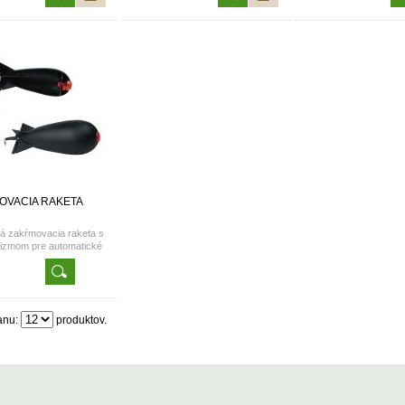
svetovej špičke. Vďaka svojmu
svetovej špičke. Vďa
tvaru sa dá s raketou dohodiť na
tvaru sa dá s raketou
ďaleké vzdialenosti. Pri dopade
ďaleké vzdialenosti. 
na vodnú hladinu sa naplno
na vodnú hladinu s
otvorí a vnadiaca zmes sa
otvorí a vnadiaca 
presne uvoľní v okolí miesta
presne uvoľní v oko
dopadu. Pri sťahovaní raketa
dopadu. Pri sťahova
Spomb kĺže po hladine
Spomb kĺže po hl
s minimálnym odporom. Raketa
s minimálnym odporo
sa dá plniť všetkými druhmi
sa dá plniť všetkým
návnad...od vnadiacích zmesí ,
návnad...od vnadiací
semien, kukurice, boilies, peliet
semien, kukurice, boil
až po živú zložku (červy, larvy,
až po živú zložku (čer
dážďovky). K raketám Spomb
dážďovky). K raket
sa dajú dokúpiť penové plaváky
sa dajú dokúpiť peno
Spomb (2ks v balení). Tieto
Spomb (2ks v balení
OVACIA RAKETA
plaváky nám odlahčujú raketu
plaváky nám odlahču
a robia z nej plávajúce teleso. To
a robia z nej plávajúce
ká zakŕmovacia raketa s
oceníme najmä v prípade
oceníme najmä v 
izmom pre automatické
odtrhnutia rakety na vode či pri
odtrhnutia rakety na v
nie po dopade na dno.
sťahovaní.
sťahovaní
ozmery: 17x6cm.
anu:
produktov.