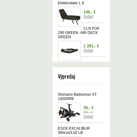
Elektrostatic L 8
148,- €
Detail
CLN FOX
290 GREEN -AIR DECK
GREEN
1 281,- €
Detail
Výpredaj
Shimano Baitrunner ST
10000RB
59,- €
85,- €
Detail
ESOX EXCALIBUR
390cm/3,00 LB