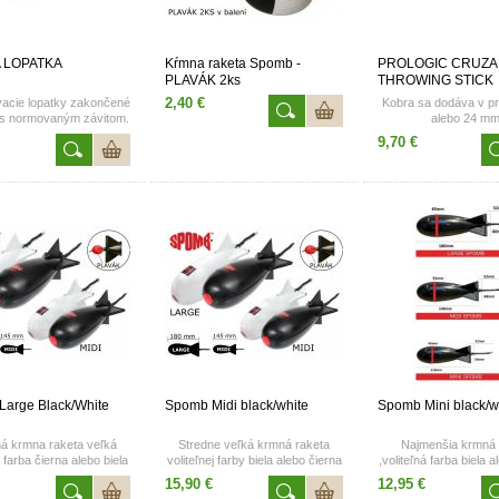
 LOPATKA
Kŕmna raketa Spomb -
PROLOGIC CRUZ
PLAVÁK 2ks
THROWING STICK
2,40 €
acie lopatky zakončené
Kobra sa dodáva v p
s normovaným závitom.
alebo 24 mm
ené z pevného plastu.
9,70 €
arge Black/White
Spomb Midi black/white
Spomb Mini black/w
ná krmna raketa veľká
Stredne veľká krmná raketa
Najmenšia krmná 
á farba čierna alebo biela
voliteľnej farby biela alebo čierna
,voliteľná farba biela 
Aerodynamicky tvarovaná
Aerodynamicky tv
15,90 €
12,95 €
kŕmna raketa Spomb patrí ku
kŕmna raketa Spomb 