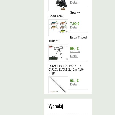
Detail
Sparky
Shad 4cm
7,90 €
Detail
Esox Tripod
Trident
99,- €
115,- €
Detail
DRAGON FISHMAKER
C.R.C. EVO.1 2,45m / 10-
21gr
96,- €
Detail
Výpredaj