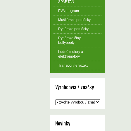
SPARTAN
PVA program
Muškárske pomôcky
Rybárske pomôcky
Rybárske člny,
bellybooty
Lodné motory a
elektromotory
Transportné vozíky
Výrobcovia / značky
Novinky