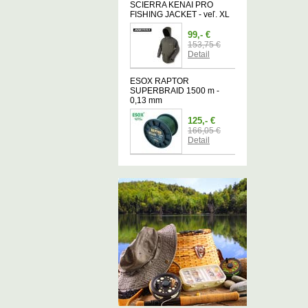
SCIERRA KENAI PRO
FISHING JACKET - veľ. XL
99,- €
153,75 €
Detail
ESOX RAPTOR
SUPERBRAID 1500 m -
0,13 mm
125,- €
166,05 €
Detail