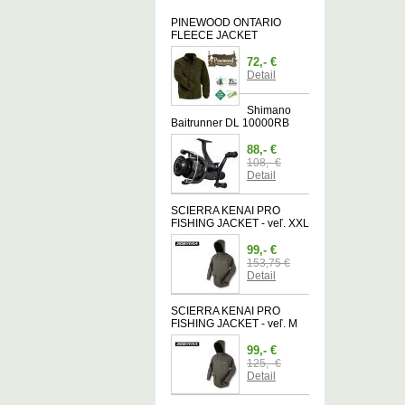
PINEWOOD ONTARIO
FLEECE JACKET
72,- €
Detail
Shimano
Baitrunner DL 10000RB
88,- €
108,- €
Detail
SCIERRA KENAI PRO
FISHING JACKET - veľ. XXL
99,- €
153,75 €
Detail
SCIERRA KENAI PRO
FISHING JACKET - veľ. M
99,- €
125,- €
Detail