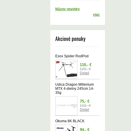
Názov novinky
viac
Akciové ponuky
Esox Spider RodPod
110,- €
129,- €
Detail
Udica Dragon Millenium
MTX 4-dielny 245cm 14-
35g
75,- €
110,- €
Detail
Okuma 8K BLACK
94,- €