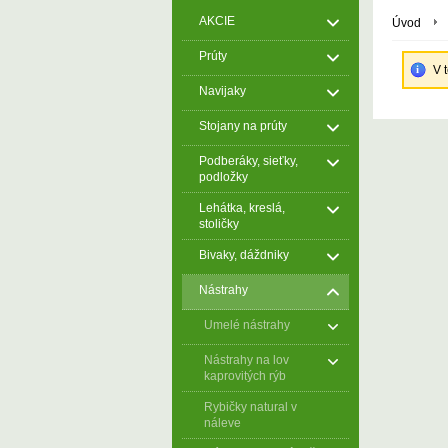
AKCIE
Úvod
Prúty
V 
Navijaky
Stojany na prúty
Podberáky, sieťky,
podložky
Lehátka, kreslá,
stoličky
Bivaky, dáždniky
Nástrahy
Umelé nástrahy
Nástrahy na lov
kaprovitých rýb
Rybičky natural v
náleve