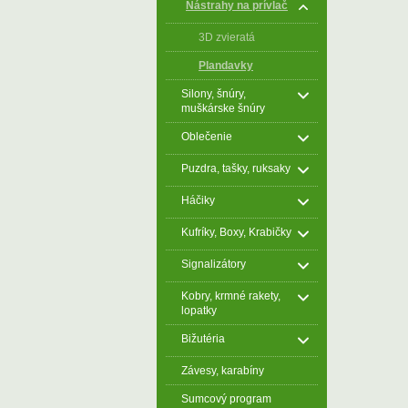
Nástrahy na prívlač
3D zvieratá
Plandavky
Silony, šnúry,
muškárske šnúry
Oblečenie
Puzdra, tašky, ruksaky
Háčiky
Kufríky, Boxy, Krabičky
Signalizátory
Kobry, krmné rakety,
lopatky
Bižutéria
Závesy, karabíny
Sumcový program