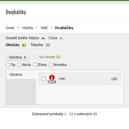
Dvojháčiky
Úvod
Háčiky
VMC
Dvojháčiky
Zoradiť podľa:
Názov
Cena
Obrázky
Tabuľka
∧
Na sklade
(0)
Výrobca
Tip
Akcia
Zľava
Novinka
Výrobca
VMC
(26)
Zobrazené produkty
1 - 12
z celkových
28