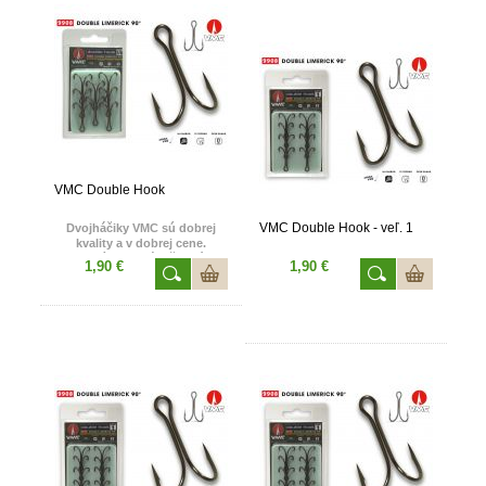
VMC Double Hook
VMC Double Hook - veľ. 1
Dvojháčiky VMC sú dobrej
kvality a v dobrej cene.
Ponúkame Vám široké
1,90 €
1,90 €
spektrum veľkostí.
Od najmenších na lov malých
dravých rýb až veľkosti na lov
šťúk či sumcov. Háčiky VMC
Double Limerick sú balené po
8 ks. Cena je uvádzaná za
balenie. Made in France