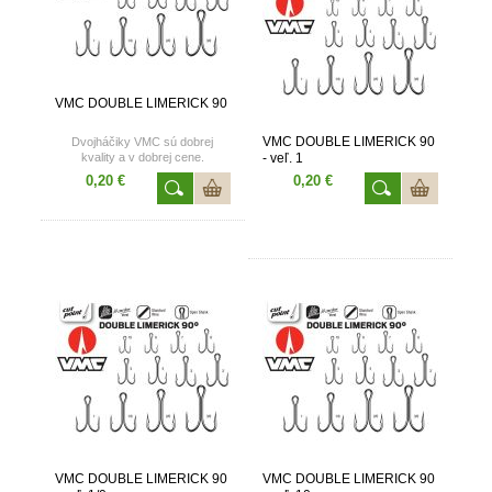
VMC DOUBLE LIMERICK 90
VMC DOUBLE LIMERICK 90
Dvojháčiky VMC sú dobrej
kvality a v dobrej cene.
- veľ. 1
Ponúkame Vám široké spektrum
0,20 €
0,20 €
veľkostí. Od najmenších na lov
malých dravých rýb až veľkosti
na lov šťúk či sumcov. Háčiky
menšie ako 1/0 sú balené po 100
ks a veľkosti od 1/0 sú balené po
50 ks, uvedená cena je za jeden
kus.
Katalógové číslo VMC 9908
VMC DOUBLE LIMERICK 90
VMC DOUBLE LIMERICK 90