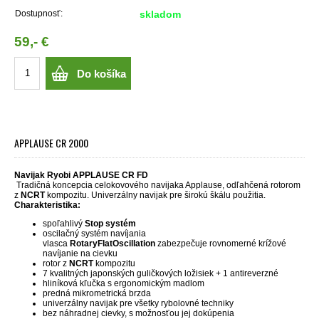
Dostupnosť:
skladom
59,- €
Do košíka
APPLAUSE CR 2000
Navijak Ryobi APPLAUSE CR FD
Tradičná koncepcia celokovového navijaka Applause, odľahčená rotorom
z
NCRT
kompozitu. Univerzálny navijak pre širokú škálu použitia.
Charakteristika:
spoľahlivý
Stop systém
oscilačný systém navíjania
vlasca
RotaryFlatOscillation
zabezpečuje rovnomerné krížové
navíjanie na cievku
rotor z
NCRT
kompozitu
7 kvalitných japonských guličkových ložisiek + 1 antireverzné
hliníková kľučka s ergonomickým madlom
predná mikrometrická brzda
univerzálny navijak pre všetky rybolovné techniky
bez náhradnej cievky, s možnosťou jej dokúpenia