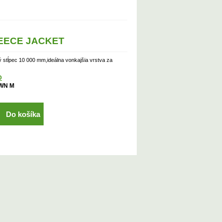
EECE JACKET
stĺpec 10 000 mm,ideálna vonkajšia vrstva za
D
WN M
Do košíka