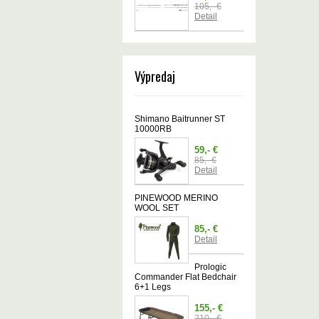
105,- €
Detail
Výpredaj
Shimano Baitrunner ST
10000RB
59,- €
85,- €
Detail
PINEWOOD MERINO
WOOL SET
85,- €
Detail
Prologic
Commander Flat Bedchair
6+1 Legs
155,- €
210,- €