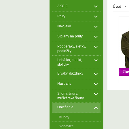
AKCIE
Úvod
Prúty
Navijaky
Stojany na prúty
Podberáky, sieťky,
podložky
Lehátka, kreslá,
stoličky
Zľa
Bivaky, dáždniky
Nástrahy
Silony, šnúry,
muškárske šnúry
Oblečenie
Bundy
Nohavice