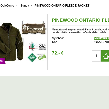
Oblečenie
Bundy
PINEWOOD ONTARIO FLEECE JACKET
PINEWOOD ONTARIO FL
Membránová nepremokavá flísová bunda, vodný 
nepriaznivého veterného počasia alebo dažďa.
Výrobca:
PINEWOO
Kód:
9465 BRO
72,- €
va