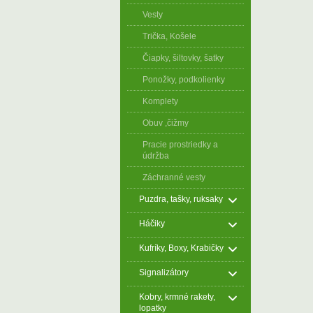
Vesty
Trička, Košele
Čiapky, šiltovky, šatky
Ponožky, podkolienky
Komplety
Obuv ,čižmy
Pracie prostriedky a
údržba
Záchranné vesty
Puzdra, tašky, ruksaky
Háčiky
Kufríky, Boxy, Krabičky
Signalizátory
Kobry, krmné rakety,
lopatky