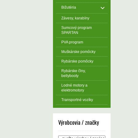
Bižutéria
Závesy, karabíny
Sumcový program
SPARTAN
PVA program
Muškárske pomôcky
Rybárske pomôcky
Rybárske člny,
bellybooty
Lodné motory a
elektromotory
Transportné vozíky
Výrobcovia / značky