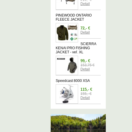
Detail
PINEWOOD ONTARIO
FLEECE JACKET
72,- €
Detail
SCIERRA
KENAI PRO FISHING
JACKET - veľ. XL
99,- €
153,75 €
Detail
Speedcast 8000 XSA
115,- €
155,- €
Detail