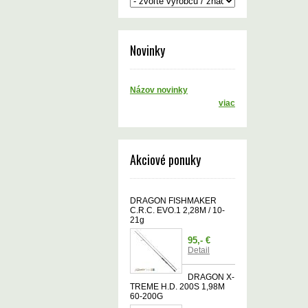
Novinky
Názov novinky
viac
Akciové ponuky
DRAGON FISHMAKER
C.R.C. EVO.1 2,28M / 10-
21g
95,- €
Detail
DRAGON X-
TREME H.D. 200S 1,98M
60-200G