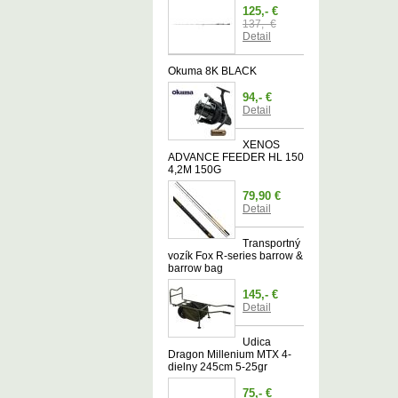
125,- €
137,- €
Detail
Okuma 8K BLACK
94,- €
Detail
XENOS
ADVANCE FEEDER HL 150
4,2M 150G
79,90 €
Detail
Transportný
vozík Fox R-series barrow &
barrow bag
145,- €
Detail
Udica
Dragon Millenium MTX 4-
dielny 245cm 5-25gr
75,- €