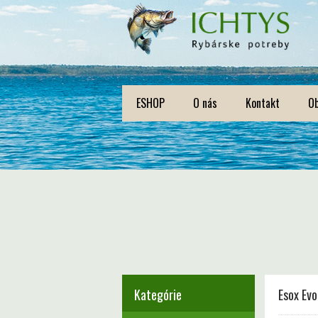
ESHOP
O nás
Kontakt
O
Kategórie
Esox Evo