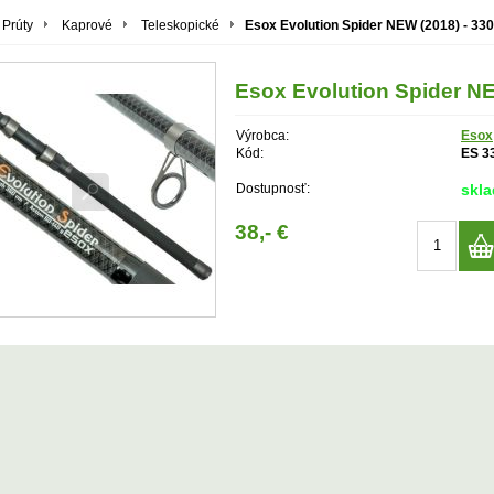
Prúty
Kaprové
Teleskopické
Esox Evolution Spider NEW (2018) - 33
Esox Evolution Spider NE
Výrobca:
Esox
Kód:
ES 3
Dostupnosť:
skl
38,- €