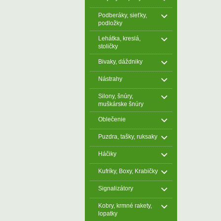
Podberáky, sieťky,
podložky
Lehátka, kreslá,
stoličky
Bivaky, dáždniky
Nástrahy
Silony, šnúry,
muškárske šnúry
Oblečenie
Puzdra, tašky, ruksaky
Háčiky
Kufríky, Boxy, Krabičky
Signalizátory
Kobry, krmné rakety,
lopatky