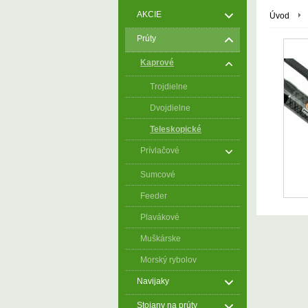
AKCIE
Úvod
Prúty
Kaprové
Trojdielne
Dvojdielne
Teleskopické
Prívlačové
Sumcové
Feeder
Plavákové
Muškárske
Morský rybolov
Navijaky
Stojany na prúty