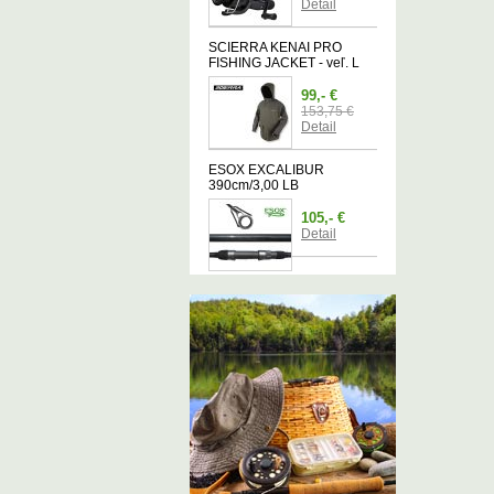
Detail
SCIERRA KENAI PRO
FISHING JACKET - veľ. L
99,- €
153,75 €
Detail
ESOX EXCALIBUR
390cm/3,00 LB
105,- €
Detail