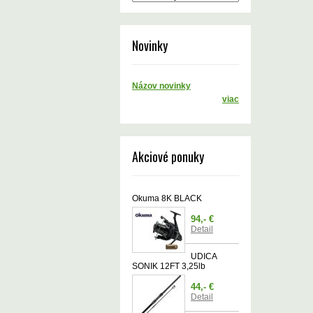
Novinky
Názov novinky
viac
Akciové ponuky
Okuma 8K BLACK
94,- €
Detail
UDICA
SONIK 12FT 3,25lb
44,- €
Detail