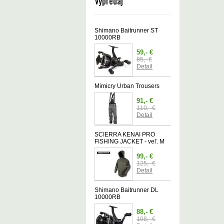
Výpredaj
Shimano Baitrunner ST
10000RB
59,- €
85,- €
Detail
Mimicry Urban Trousers
91,- €
110,- €
Detail
SCIERRA KENAI PRO
FISHING JACKET - veľ. M
99,- €
125,- €
Detail
Shimano Baitrunner DL
10000RB
88,- €
108,- €