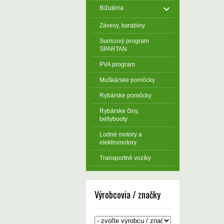
Bižutéria
Závesy, karabíny
Sumcový program
SPARTAN
PVA program
Muškárske pomôcky
Rybárske pomôcky
Rybárske člny,
bellybooty
Lodné motory a
elektromotory
Transportné vozíky
Výrobcovia / značky