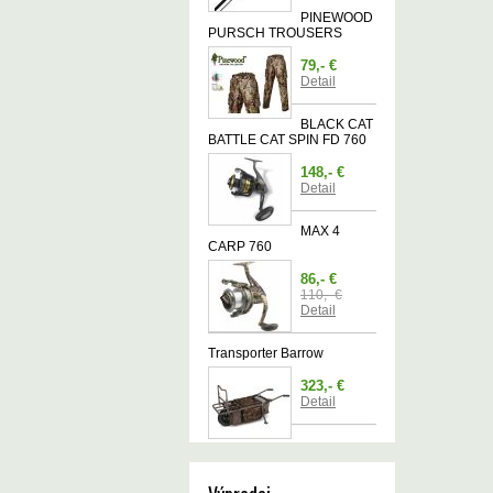
PINEWOOD
PURSCH TROUSERS
79,- €
Detail
BLACK CAT
BATTLE CAT SPIN FD 760
148,- €
Detail
MAX 4
CARP 760
86,- €
110,- €
Detail
Transporter Barrow
323,- €
Detail