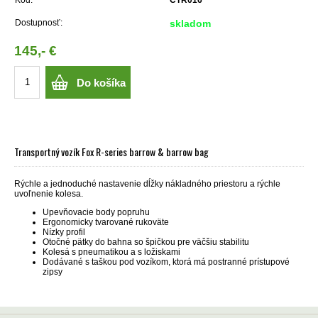
Dostupnosť:
skladom
145,- €
Do košíka
Transportný vozík Fox R-series barrow & barrow bag
Rýchle a jednoduché nastavenie dĺžky nákladného priestoru a rýchle
uvoľnenie kolesa.
Upevňovacie body popruhu
Ergonomicky tvarované rukoväte
Nízky profil
Otočné pätky do bahna so špičkou pre väčšiu stabilitu
Kolesá s pneumatikou a s ložiskami
Dodávané s taškou pod vozíkom, ktorá má postranné prístupové
zipsy