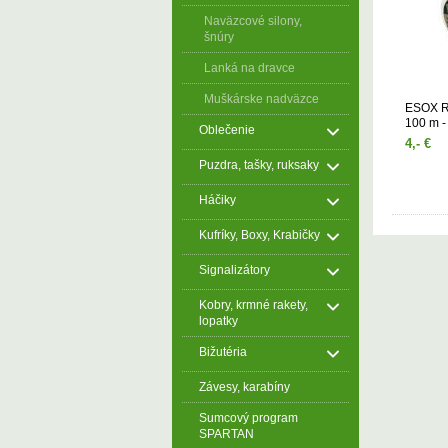
Naväzcové silony,
šnúry
Lanká na dravce
Muškárske nadväzce
ESOX 
100 m -
Oblečenie
4,- €
Puzdra, tašky, ruksaky
Háčiky
Kufríky, Boxy, Krabičky
Signalizátory
Kobry, krmné rakety,
lopatky
Bižutéria
Závesy, karabíny
Sumcový program
SPARTAN