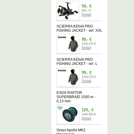
59,- €
85,- €
Detail
SCIERRA KENAI PRO
FISHING JACKET - veľ. XXL
99,- €
153,75 €
Detail
SCIERRA KENAI PRO
FISHING JACKET - veľ. L
99,- €
153,75 €
Detail
ESOX RAPTOR
SUPERBRAID 1500 m -
0,13 mm
125,- €
166,05 €
Detail
Greys Apollo MK2