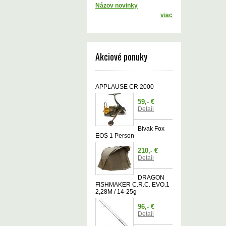
Názov novinky
viac
Akciové ponuky
APPLAUSE CR 2000
59,- €
Detail
Bivak Fox
EOS 1 Person
210,- €
Detail
DRAGON
FISHMAKER C.R.C. EVO.1
2,28M / 14-25g
96,- €
Detail