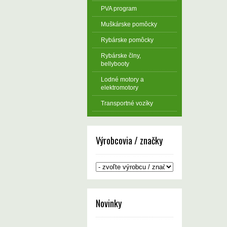
PVA program
Muškárske pomôcky
Rybárske pomôcky
Rybárske člny,
bellybooty
Lodné motory a
elektromotory
Transportné vozíky
Výrobcovia / značky
Novinky