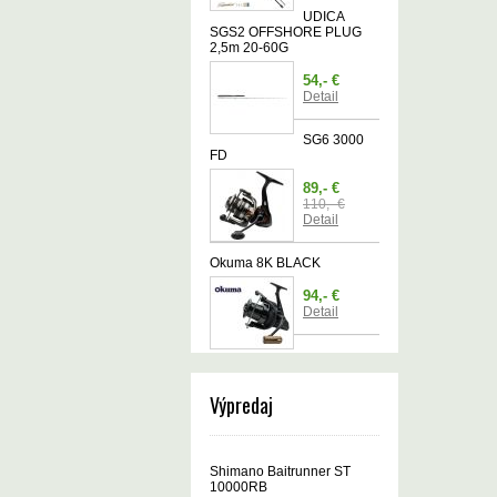
UDICA
SGS2 OFFSHORE PLUG
2,5m 20-60G
54,- €
Detail
SG6 3000
FD
89,- €
110,- €
Detail
Okuma 8K BLACK
94,- €
Detail
Výpredaj
Shimano Baitrunner ST
10000RB