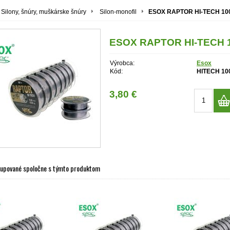
Silony, šnúry, muškárske šnúry
Silon-monofil
ESOX RAPTOR HI-TECH 100 
ESOX RAPTOR HI-TECH 10
Výrobca:
Esox
Kód:
HITECH 10
3,80 €
kupované spoločne s týmto produktom