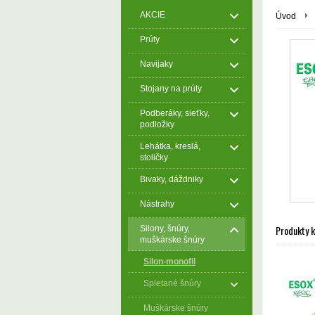
AKCIE
Úvod
Prúty
Navijaky
Stojany na prúty
Podberáky, sieťky,
podložky
Lehátka, kreslá,
stoličky
Bivaky, dáždniky
Nástrahy
Produkty 
Silony, šnúry,
muškárske šnúry
Silon-monofil
Spletané šnúry
Muškárske šnúry