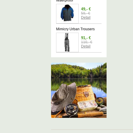
Waerproof
49,- €
59,- €
Detail
Mimicry Urban Trousers
91,- €
110,- €
Detail